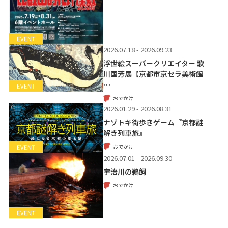
EVENT
2026.07.18 - 2026.09.23
浮世絵スーパークリエイター 歌
川国芳展【京都市京セラ美術館
…
EVENT
おでかけ
2026.01.29 - 2026.08.31
ナゾトキ街歩きゲーム『京都謎
解き列車旅』
おでかけ
EVENT
2026.07.01 - 2026.09.30
宇治川の鵜飼
おでかけ
EVENT