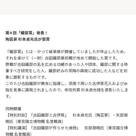
第4 回「織部賞」発表！
陶芸家 杉本貞光氏が受賞
『織部賞』とは…かつて岐阜県が開催していましたが休止したため、
それを承けて（一財）古田織部美術館が改めて開始した賞です。
弊館が古田織部の名を広める功績のあった人や団体、織部に関する特
筆すべき研究をした人、織部好みの茶陶の再現に成功した人などを対
象に顕彰するものです。
このたび古田織部が晩年に指導し、茶席で用いた古伊賀花入および水
指を見事に再現されましたので、寺垣外窯 杉本貞光様を表彰いたしま
す。
同時開催
【特別対談】『古田織部と古伊賀』 杉本貞光氏（陶芸家）・矢部良
明氏（東京国立博物館 名誉館員）
【特別講演】『古田織部が作らせた焼物』 矢部良明氏（東京国立博
物館 名誉館員）