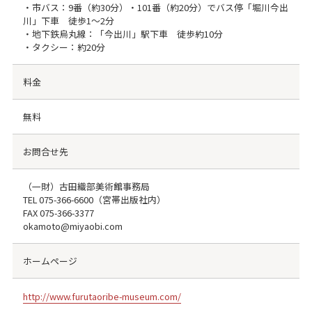
・市バス：9番（約30分）・101番（約20分）でバス停「堀川今出
川」下車 徒歩1～2分
・地下鉄烏丸線：「今出川」駅下車 徒歩約10分
・タクシー：約20分
料金
無料
お問合せ先
（一財）古田織部美術館事務局
TEL
075-366-6600
（宮帯出版社内）
FAX
075-366-3377
okamoto@miyaobi.com
ホームページ
http://www.furutaoribe-museum.com/