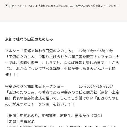
京イベント
マルシェ「京都で味わう田辺のたのしみ」&甲斐みのり×堀部篤史トークショー
京都で味わう田辺のたのしみ
マルシェ「京都で味わう田辺のたのしみ」 12時00分～15時00分
「田辺のたのしみ」で取り上げられたお菓子等を販売！カフェコーナ
ーでは、梅酒や梅干し、しらす丼、なんば焼等も楽しめます！！さら
には、みかんについて学べる講座、柑橘が楽しめるみかんバーも開
催！！！
甲斐みのり×堀部篤史トークショー 15時00分～16時30分
「田辺のたのしみ」の著者である甲斐みのり氏と誠光社（京都市上京
区）代表の堀部篤史氏を招いて、ここでしか聞けない「田辺のたのし
み」が見つかるトークショーを行います！
【出演】甲斐みのり、堀部篤史、原拓生、芝ゆかり（司会）
【定員】先着30名