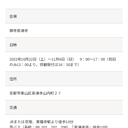
会場
御寺泉涌寺
日時
2022年10月22日（土）〜11月6日（日） 9：00〜17：00（初日
のみ13：00より。拝観受付は16：30まで）
住所
京都市東山区泉涌寺山内町２７
交通
JRまたは京阪、東福寺駅より徒歩10分
市バス（系統：88､202、207、208）「泉涌寺道」徒歩10分