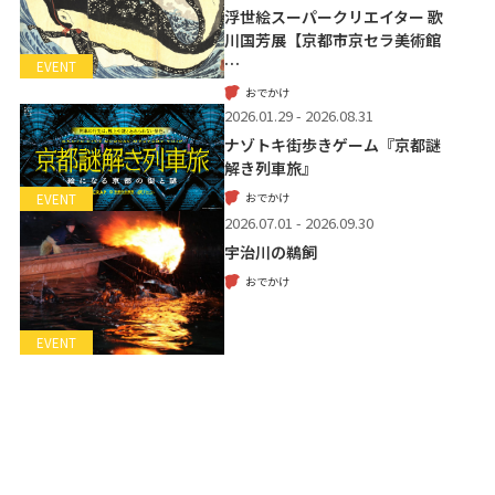
浮世絵スーパークリエイター 歌
川国芳展【京都市京セラ美術館
…
EVENT
おでかけ
2026.01.29 - 2026.08.31
ナゾトキ街歩きゲーム『京都謎
解き列車旅』
おでかけ
EVENT
2026.07.01 - 2026.09.30
宇治川の鵜飼
おでかけ
EVENT