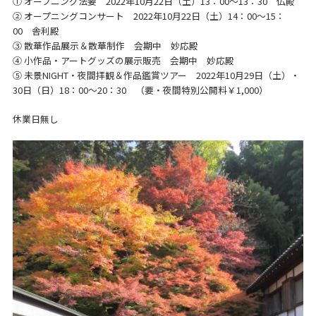
① オープニング法要 2022年10月22日（土）13：00～13：30 仏殿
② オープニングコンサート 2022年10月22日（土）14：00～15：
00 舎利殿
③ 散華作品展示＆散華制作 会期中 妙応殿
④ 小作品・アートグッズの展示販売 会期中 妙応殿
⑤ 未景NIGHT・夜間拝観＆作品鑑賞ツアー 2022年10月29日（土）・
30日（日）18：00～20：30 （要・夜間特別公開料￥1,000）
休業日無し