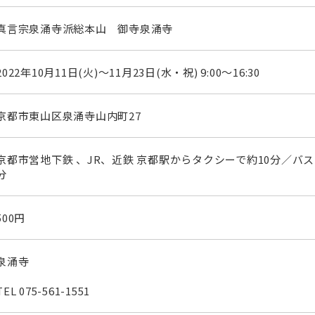
真言宗泉涌寺派総本山 御寺泉涌寺
2022年10月11日(火)～11月23日(水・祝) 9:00～16:30
京都市東山区泉涌寺山内町27
京都市営地下鉄 、JR、近鉄 京都駅からタクシーで約10分／バス
分
500円
泉涌寺
TEL
075-561-1551