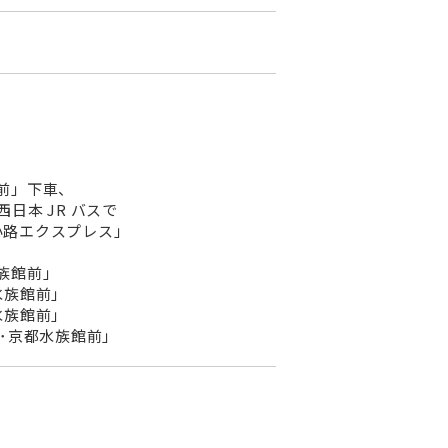
館前」下車、
日本 JR バスで
小路エクスプレス」
族館前」
水族館前」
水族館前」
宮･京都水族館前」