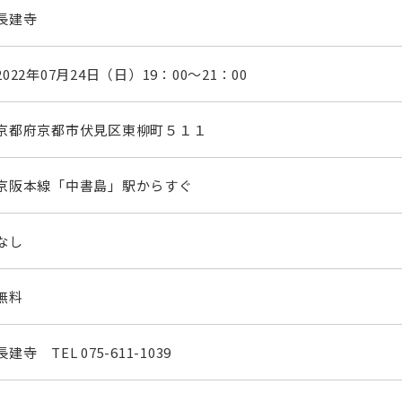
長建寺
2022年07月24日（日）19：00～21：00
京都府京都市伏見区東柳町５１１
京阪本線「中書島」駅からすぐ
なし
無料
長建寺 TEL
075-611-1039