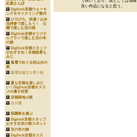
で咲いており、花としては地味
紅葉さんぽ
良い作品になると思う。
DigiStyle京都ウォーキ
ング＆サイクリング案内
ひろびろ、快適！お弁
当持参で楽しもう！ 公
園で楽しむ京の桜
DigiStyle京都オリジナ
ルプランで楽しむ京の冬
の旅
DigiStyle京都スタッフ
がおすすめ！京都絶景も
みじ
嵐電でめぐる枯山水の
庭
嵐電沿線立ち寄り処
夏も京都を楽しみた
い！DigiStyle京都オスス
メの暑さ対策
京都路地小路
白川通
祇園祭を遊ぶ
Digistyle京都スタッフ
おすすめ京の桜スポット
京の冬の旅
DigiStyle京都オスス