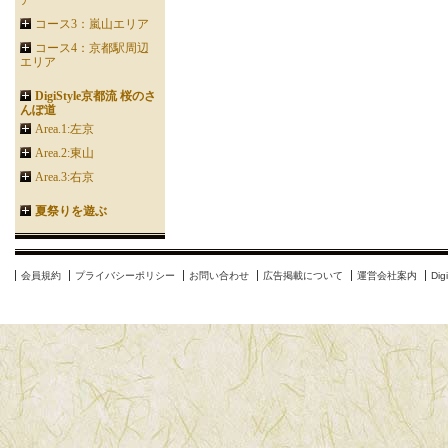
ア
コース3：嵐山エリア
コース4：京都駅周辺
エリア
DigiStyle京都流 桜のさ
んぽ道
Area.1:左京
Area.2:東山
Area.3:右京
夏祭りを遊ぶ
会員規約
プライバシーポリシー
お問い合わせ
広告掲載について
運営会社案内
Di