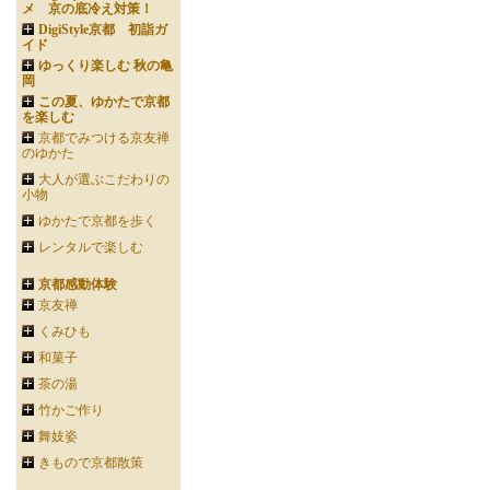
メ 京の底冷え対策！
DigiStyle京都 初詣ガ
イド
ゆっくり楽しむ 秋の亀
岡
この夏、ゆかたで京都
を楽しむ
京都でみつける京友禅
のゆかた
大人が選ぶこだわりの
小物
ゆかたで京都を歩く
レンタルで楽しむ
京都感動体験
京友禅
くみひも
和菓子
茶の湯
竹かご作り
舞妓姿
きもので京都散策