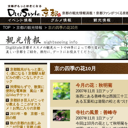
TOP
>
京都の観光情報
>
京の四季の花10月
京の四季の花10月
京都観光がもっと楽し
く♪楽になる！京都駅＆駅
ビルの使いこなしテクニ
ック
今月の花：秋明菊
渋滞知らずで、散策に
便利な電車旅 嵐山・東
2007年11月 1日アップ
山1dayチケット
洛西にある善峰寺は西国三十三
京都好き芸人がこっそ
ある五葉松は遊龍の松と名づけ
り教える ここがオスス
メ！お気に入りの京都
寺社の風景：善峰寺
2011年・春 京都・伝
説の桜
2007年11月 1日アップ
秋の京都のお楽しみ
今回は10月の花として秋明菊
ここが穴場！京都 山科