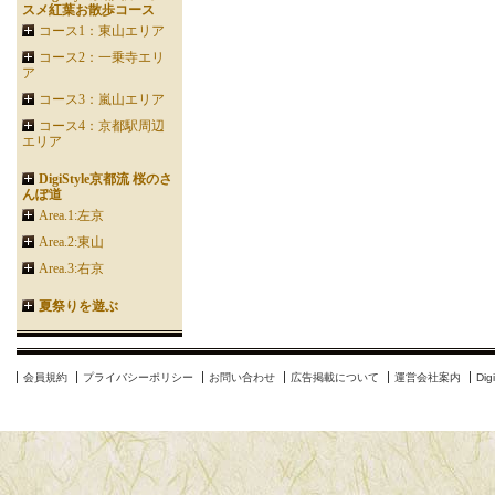
スメ紅葉お散歩コース
コース1：東山エリア
コース2：一乗寺エリ
ア
コース3：嵐山エリア
コース4：京都駅周辺
エリア
DigiStyle京都流 桜のさ
んぽ道
Area.1:左京
Area.2:東山
Area.3:右京
夏祭りを遊ぶ
会員規約
プライバシーポリシー
お問い合わせ
広告掲載について
運営会社案内
Di