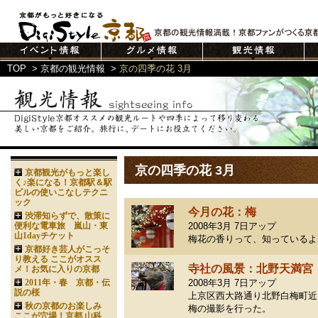
TOP
>
京都の観光情報
>
京の四季の花 3月
京の四季の花 3月
京都観光がもっと楽し
く♪楽になる！京都駅＆駅
ビルの使いこなしテクニ
ック
今月の花：梅
渋滞知らずで、散策に
便利な電車旅 嵐山・東
2008年3月 7日アップ
山1dayチケット
梅花の香りって、知っている
京都好き芸人がこっそ
り教える ここがオスス
寺社の風景：北野天満宮
メ！お気に入りの京都
2011年・春 京都・伝
2008年3月 7日アップ
説の桜
上京区西大路通り北野白梅町近
秋の京都のお楽しみ
梅の撮影を行った。
ここが穴場！京都 山科