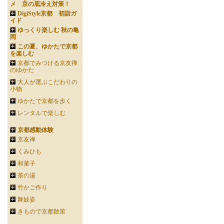
メ 京の底冷え対策！
DigiStyle京都 初詣ガ
イド
ゆっくり楽しむ 秋の亀
岡
この夏、ゆかたで京都
を楽しむ
京都でみつける京友禅
のゆかた
大人が選ぶこだわりの
小物
ゆかたで京都を歩く
レンタルで楽しむ
京都感動体験
京友禅
くみひも
和菓子
茶の湯
竹かご作り
舞妓姿
きもので京都散策