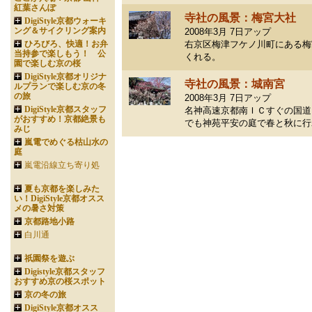
紅葉さんぽ
寺社の風景：梅宮大社
DigiStyle京都ウォーキ
ング＆サイクリング案内
2008年3月 7日アップ
ひろびろ、快適！お弁
右京区梅津フケノ川町にある梅
当持参で楽しもう！ 公
くれる。
園で楽しむ京の桜
DigiStyle京都オリジナ
寺社の風景：城南宮
ルプランで楽しむ京の冬
の旅
2008年3月 7日アップ
DigiStyle京都スタッフ
名神高速京都南ＩＣすぐの国道
がおすすめ！京都絶景も
でも神苑平安の庭で春と秋に行
みじ
嵐電でめぐる枯山水の
庭
嵐電沿線立ち寄り処
夏も京都を楽しみた
い！DigiStyle京都オスス
メの暑さ対策
京都路地小路
白川通
祇園祭を遊ぶ
Digistyle京都スタッフ
おすすめ京の桜スポット
京の冬の旅
DigiStyle京都オスス