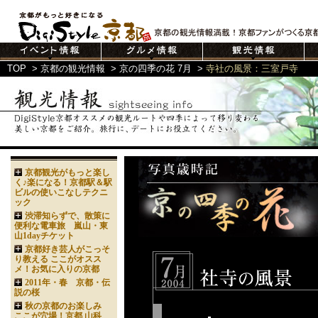
TOP
>
京都の観光情報
>
京の四季の花 7月
>
寺社の風景：三室戸寺
京都観光がもっと楽し
く♪楽になる！京都駅＆駅
ビルの使いこなしテクニ
ック
渋滞知らずで、散策に
便利な電車旅 嵐山・東
山1dayチケット
京都好き芸人がこっそ
り教える ここがオスス
メ！お気に入りの京都
2011年・春 京都・伝
説の桜
秋の京都のお楽しみ
ここが穴場！京都 山科