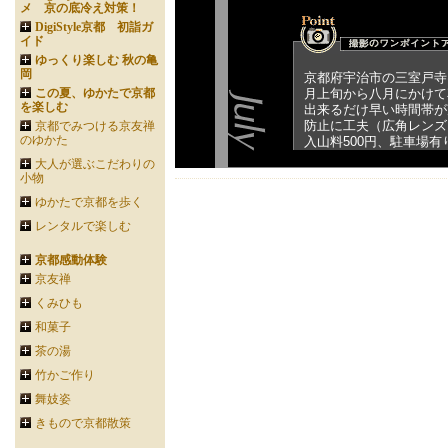
メ 京の底冷え対策！
DigiStyle京都 初詣ガ
イド
ゆっくり楽しむ 秋の亀
岡
京都府宇治市の三室戸寺
この夏、ゆかたで京都
月上旬から八月にかけて
を楽しむ
出来るだけ早い時間帯が
防止に工夫（広角レンズ
京都でみつける京友禅
のゆかた
入山料500円、駐車場有
大人が選ぶこだわりの
小物
ゆかたで京都を歩く
レンタルで楽しむ
京都感動体験
京友禅
くみひも
和菓子
茶の湯
竹かご作り
舞妓姿
きもので京都散策