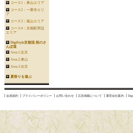
コース1：東山エリア
コース2：一乗寺エリ
ア
コース3：嵐山エリア
コース4：京都駅周辺
エリア
DigiStyle京都流 桜のさ
んぽ道
Area.1:左京
Area.2:東山
Area.3:右京
夏祭りを遊ぶ
会員規約
プライバシーポリシー
お問い合わせ
広告掲載について
運営会社案内
Di