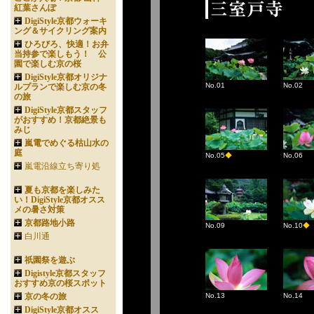
紅葉さんぽ
DigiStyle京都ウォーキ
ング＆サイクリング案内
ひろびろ、快適！お弁
当持参で楽しもう！ 公
園で楽しむ京の桜
DigiStyle京都オリジナ
No.01
No.02
ルプランで楽しむ京の冬
の旅
DigiStyle京都スタッフ
がおすすめ！京都絶景も
みじ
嵐電でめぐる枯山水の
庭
No.05
◆
No.06
嵐電沿線立ち寄り処
夏も京都を楽しみた
い！DigiStyle京都オスス
メの暑さ対策
京都路地小路
No.09
No.10
◆
白川通
祇園祭を遊ぶ
Digistyle京都スタッフ
おすすめ京の桜スポット
京の冬の旅
No.13
No.14
DigiStyle京都オスス