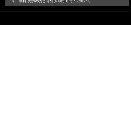
り、無料(徒歩8分)と有料(400円山門下で近い)。