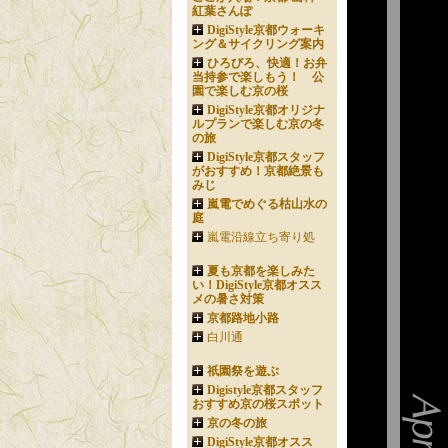
紅葉さんぽ
DigiStyle京都ウォーキ
ング＆サイクリング案内
ひろびろ、快適！お弁
当持参で楽しもう！ 公
園で楽しむ京の桜
DigiStyle京都オリジナ
ルプランで楽しむ京の冬
の旅
DigiStyle京都スタッフ
がおすすめ！京都絶景も
みじ
嵐電でめぐる枯山水の
庭
嵐電沿線立ち寄り処
夏も京都を楽しみた
い！DigiStyle京都オスス
メの暑さ対策
京都路地小路
白川通
祇園祭を遊ぶ
Digistyle京都スタッフ
おすすめ京の桜スポット
京の冬の旅
DigiStyle京都オスス