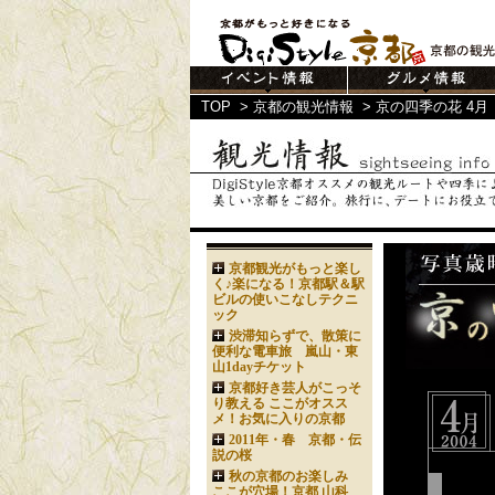
TOP
>
京都の観光情報
>
京の四季の花 4月
京都観光がもっと楽し
く♪楽になる！京都駅＆駅
ビルの使いこなしテクニ
ック
渋滞知らずで、散策に
便利な電車旅 嵐山・東
山1dayチケット
京都好き芸人がこっそ
り教える ここがオスス
メ！お気に入りの京都
2011年・春 京都・伝
説の桜
秋の京都のお楽しみ
ここが穴場！京都 山科