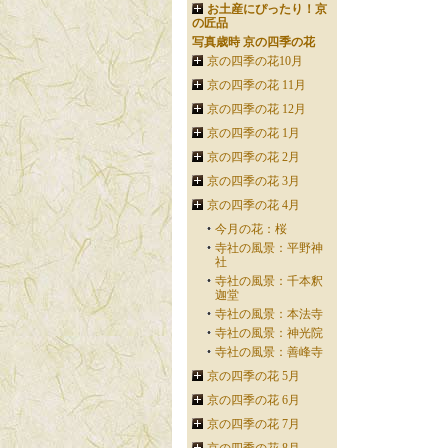
お土産にぴったり！京
の匠品
写真歳時 京の四季の花
京の四季の花10月
京の四季の花 11月
京の四季の花 12月
京の四季の花 1月
京の四季の花 2月
京の四季の花 3月
京の四季の花 4月
今月の花：桜
寺社の風景：平野神
社
寺社の風景：千本釈
迦堂
寺社の風景：本法寺
寺社の風景：神光院
寺社の風景：善峰寺
京の四季の花 5月
京の四季の花 6月
京の四季の花 7月