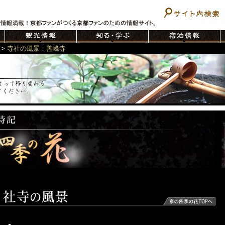
>
寺社の風景：善峰寺