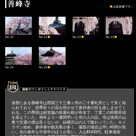
◆
は縦画像です。
No.20
No.21
◆
No.22
◆
No.23
◆
No.24
No.25
◆
洛西にある善峰寺は西国三十三番ヶ所の二十番札所として良く知
られており、四季折々の花を咲かせて参拝者の目を楽しませてく
れる。この季節は経堂脇の枝垂れ桜が有名で、丁度この時期見頃
を迎えていた。例年より一週間早いと寺の人の話。寺は洛西の山
奥で交通の便は良くないが、結構沢山の人で賑わっていた。カメ
ラマン始め、参拝者や観光客が多く、撮影の場合は早い時間が良
い。光の条件も午前中のほうが良い。入山料400円。駐車場有