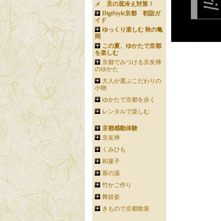
メ 京の底冷え対策！
DigiStyle京都 初詣ガ
イド
ゆっくり楽しむ 秋の亀
岡
この夏、ゆかたで京都
を楽しむ
京都でみつける京友禅
のゆかた
大人が選ぶこだわりの
小物
ゆかたで京都を歩く
レンタルで楽しむ
京都感動体験
京友禅
くみひも
和菓子
茶の湯
竹かご作り
舞妓姿
きもので京都散策