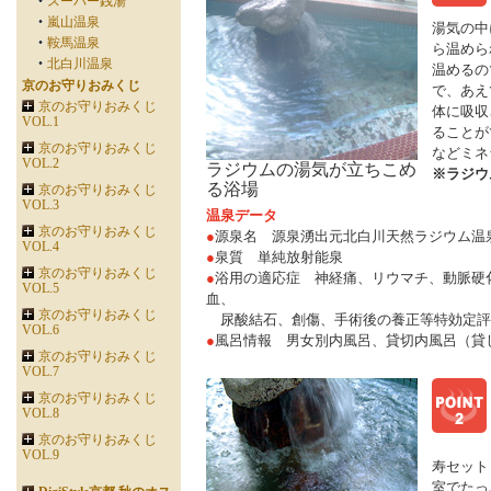
スーパー銭湯
嵐山温泉
湯気の中
鞍馬温泉
ら温めら
北白川温泉
温めるの
京のお守りおみくじ
で、あえ
京のお守りおみくじ
体に吸収
VOL.1
ることが
京のお守りおみくじ
などミネ
VOL.2
ラジウムの湯気が立ちこめ
※ラジウ
る浴場
京のお守りおみくじ
VOL.3
温泉データ
京のお守りおみくじ
●
源泉名 源泉湧出元北白川天然ラジウム温
VOL.4
●
泉質 単純放射能泉
京のお守りおみくじ
●
浴用の適応症 神経痛、リウマチ、動脈硬
VOL.5
血、
京のお守りおみくじ
尿酸結石、創傷、手術後の養正等特効定評
VOL.6
●
風呂情報 男女別内風呂、貸切内風呂（貸し切
京のお守りおみくじ
VOL.7
京のお守りおみくじ
VOL.8
京のお守りおみくじ
VOL.9
寿セット
室でたっ