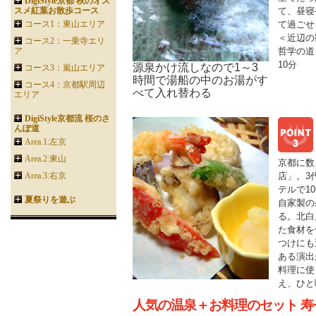
DigiStyle京都 秋のオス
スメ紅葉お散歩コース
て、昼寝
コース1：東山エリア
て過ごせ
＜近辺の
コース2：一乗寺エリ
ア
哲学の道
10分
源泉かけ流しなので1～3
コース3：嵐山エリア
時間で湯船の中のお湯がす
コース4：京都駅周辺
べて入れ替わる
エリア
DigiStyle京都流 桜のさ
んぽ道
Area.1:左京
Area.2:東山
京都に数
Area.3:右京
店」。3
テルで1
夏祭りを遊ぶ
自家製の
る。北白
た食材を
つけにも
ある演出
料理に使
え、ひと
人気の温泉＋お料理のセット 寿