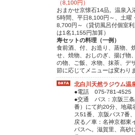
（8,100円）
おまかせ京懐石14品。温泉入
5時間、平日8,100円～、土曜
8,700円～（貸切風呂付個室
は1名1,155円加算）
寿セットの料理（一例）
食前酒、付、お造り、蒸物、
せ、焼物、おしのぎ、揚げ物
の物、ご飯、水物、抹茶、デザ
節に応じてメニューは変わり
北白川天然ラジウム温
●電話 075-781-4525
●交通 バス：京阪三条
番）にて約20分、地蔵
ス51番、京阪バス7番
戻る／車：名神京都東イ
パスへ。滋賀里、高砂