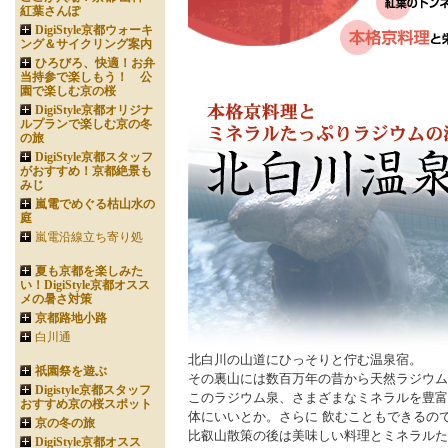
紅葉さんぽ
DigiStyle京都ウォーキ
ング＆サイクリング案内
ひろびろ、快適！お弁
当持参で楽しもう！ 公
園で楽しむ京の桜
DigiStyle京都オリジナ
ルプランで楽しむ京の冬
の旅
DigiStyle京都スタッフ
がおすすめ！京都絶景も
みじ
嵐電でめぐる枯山水の
庭
嵐電沿線立ち寄り処
夏も京都を楽しみた
い！DigiStyle京都オスス
メの暑さ対策
京都路地小路
白川通
北白川の山道にひっそりと佇む温泉宿。
祇園祭を遊ぶ
その裏山には数百万年の昔から天然ラジウム
Digistyle京都スタッフ
このラジウム泉、さまざまなミネラルを豊富
おすすめ京の桜スポット
体にいいとか。さらに 飲むこともできるの
京の冬の旅
比叡山散策の後は美味しい料理とミネラルた
DigiStyle京都オスス