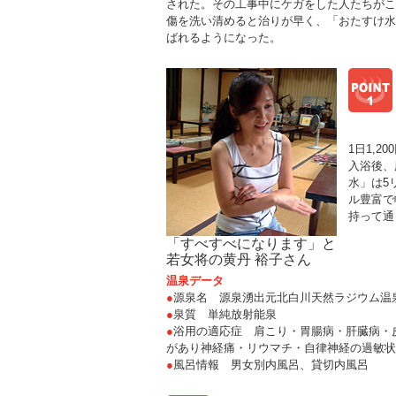
された。その工事中にケガをした人たちがこ
傷を洗い清めると治りが早く、「おたすけ水
ばれるようになった。
1日1,
入浴後、
水」は5リ
ル豊富で
持って通
「すべすべになります」と
若女将の黄丹 裕子さん
温泉データ
●
源泉名 源泉湧出元北白川天然ラジウム温
●
泉質 単純放射能泉
●
浴用の適応症 肩こり・胃腸病・肝臓病・
があり神経痛・リウマチ・自律神経の過敏状
●
風呂情報 男女別内風呂、貸切内風呂