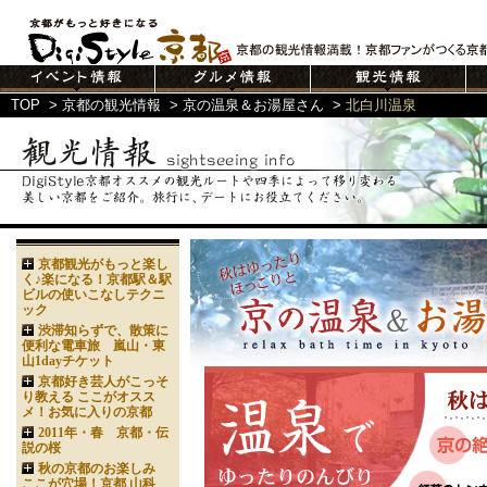
TOP
>
京都の観光情報
>
京の温泉＆お湯屋さん
>
北白川温泉
京都観光がもっと楽し
く♪楽になる！京都駅＆駅
ビルの使いこなしテクニ
ック
渋滞知らずで、散策に
便利な電車旅 嵐山・東
山1dayチケット
京都好き芸人がこっそ
り教える ここがオスス
メ！お気に入りの京都
2011年・春 京都・伝
説の桜
秋の京都のお楽しみ
ここが穴場！京都 山科