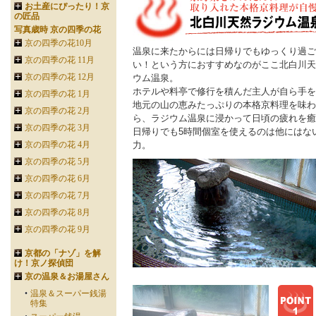
お土産にぴったり！京
の匠品
写真歳時 京の四季の花
京の四季の花10月
温泉に来たからには日帰りでもゆっくり過ご
京の四季の花 11月
い！という方におすすめなのがここ北白川天
京の四季の花 12月
ウム温泉。
ホテルや料亭で修行を積んだ主人が自ら手を
京の四季の花 1月
地元の山の恵みたっぷりの本格京料理を味わ
京の四季の花 2月
ら、ラジウム温泉に浸かって日頃の疲れを癒
京の四季の花 3月
日帰りでも5時間個室を使えるのは他にはな
京の四季の花 4月
力。
京の四季の花 5月
京の四季の花 6月
京の四季の花 7月
京の四季の花 8月
京の四季の花 9月
京都の「ナゾ」を解
け！京ノ探偵団
京の温泉＆お湯屋さん
温泉＆スーパー銭湯
特集