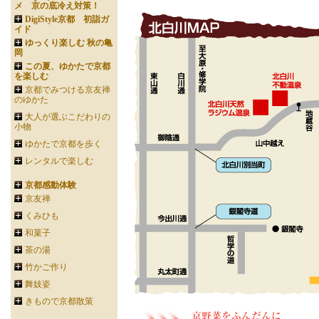
メ 京の底冷え対策！
DigiStyle京都 初詣ガ
イド
ゆっくり楽しむ 秋の亀
岡
この夏、ゆかたで京都
を楽しむ
京都でみつける京友禅
のゆかた
大人が選ぶこだわりの
小物
ゆかたで京都を歩く
レンタルで楽しむ
京都感動体験
京友禅
くみひも
和菓子
茶の湯
竹かご作り
舞妓姿
きもので京都散策