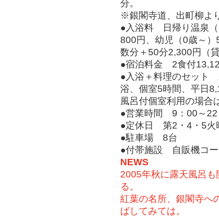
分。
※銀閣寺道、出町柳よ
●入浴料 日帰り温泉（9
800円、幼児（0歳～）
数分＋50分2,300円
●宿泊料金 2食付13,1
●入浴＋料理のセット
浴、個室5時間、平日8,
風呂付個室利用の場合は1
●営業時間 9：00～22
●定休日 第2・4・5
●駐車場 8台
●付帯施設 自販機コ
NEWS
2005年秋に露天風呂
る。
紅葉の名所、銀閣寺へ
ばしてみては。