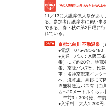
秋の大護摩供大祭 あなたも火の上を
11／13に大護摩供大祭があ
る。参加者は護摩木に願い事
できる。春・秋の第2日曜に
れている。
京都北白川 不動温泉
（
●電話 075-781-5480
●交通 バス：京阪三条
番）にて約20分、地蔵
番、京阪バス7番、比叡
車：名神京都東インター
へ。滋賀里、高砂にて
※無料送迎バス有（白
西へ20メートルぐらい
午前9：30出発、午前
●入浴料 大人1,200