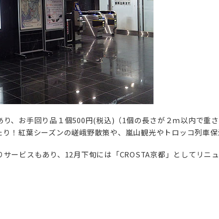
り、お手回り品１個500円(税込)（1個の長さが２ｍ以内で重
たり！紅葉シーズンの嵯峨野散策や、嵐山観光やトロッコ列車保
サービスもあり、12月下旬には「CROSTA京都」としてリニ