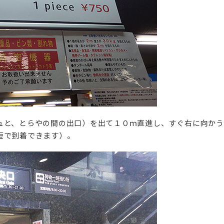
ュと、とらやの間の出口）を出て１０ｍ直進し、すぐ右に向かう
短で到着できます）。