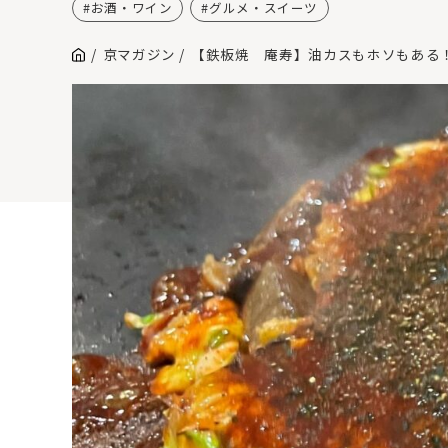
お酒・ワイン
グルメ・スイーツ
京マガジン
【鉄板焼 庵寿】油カスもホソもある