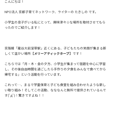
こんにちは！
NPO法人 京都子育てネットワーク、ライターの たきしの です。
小学生の息子がいる私にとって、興味津々☆な場所を取材させてもら
ったのでご紹介します！
京阪線「龍谷大前深草駅」近くにある、子どもたちの笑顔が集まる新
しくて温かい場所
【メリーアティックホープ】
です！
こちらでは「月・木・金の夕方、小学生が集まって宿題を中心に学習
し、その後自由時間を過ごしたら手作りの夕食をみんなで食べてから
帰宅する」という活動を行っています。
これって…、まるで学童保育と子ども食堂を組み合わせたような新し
い取り組み！そしてこの活動、なななんと無料で提供されているんで
す(ﾟдﾟ)！驚きですよね！！