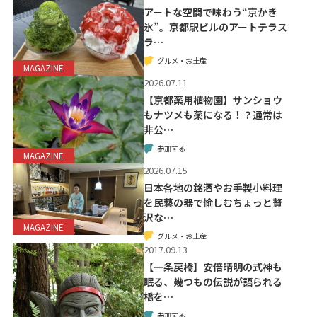
アートな空間で味わう“京かき
氷”。京都駅ビルのアートテラス
ラ…
グルメ・お土産
MAGAZINE
2026.07.11
【京都薬用植物園】サンショウ
もナツメも薬になる！？通常は
非公…
参加する
MAGAZINE
2026.07.15
日本各地の銘酒やお手製小料理
を民藝の器で愉しむちょっと贅
沢な…
MAGAZINE
グルメ・お土産
2017.09.13
【一条戻橋】安倍晴明の式神も
眠る、幾つもの伝説が語られる
橋を…
参加する