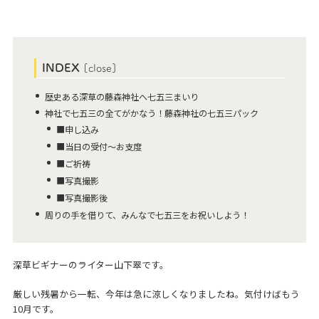
INDEX
[
close
]
歴史ある深草の藤森神社へ七五三まいり
神社で七五三の全てがかなう！藤森神社の七五三パック
■申し込み
■当日の受付～お支度
■ご祈祷
■写真撮影
■写真撮影後
周りの手を借りて、みんなで七五三をお祝いしよう！
深草ビギナーのライター山下翠です。
厳しい残暑から一転、今年は急に涼しくなりましたね。気付けばもう
10月です。