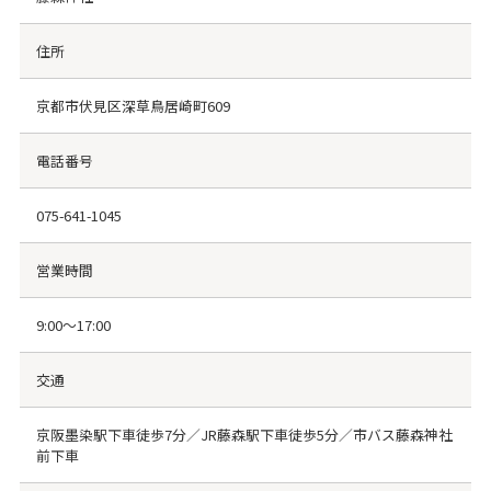
住所
京都市伏見区深草鳥居崎町609
電話番号
075-641-1045
営業時間
9:00〜17:00
交通
京阪墨染駅下車徒歩7分／JR藤森駅下車徒歩5分／市バス藤森神社
前下車