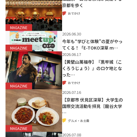
京都を歩く
おでかけ
MAGAZINE
2026.06.30
今年も“学びと体験”の夏がやっ
てくる！「E-TOKO深草 m…
MAGAZINE
2026.06.17
【黄檗山萬福寺】『黒牢城（こ
くろうじょう）』のロケ地とな
った…
おでかけ
MAGAZINE
2026.07.16
【京都市 伏見区深草】大学生の
国際交流活動を拝見［龍谷大学
…
グルメ・お土産
MAGAZINE
2026.07.08