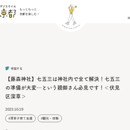
もっともっと
京都を楽しむ！
M
参加する
【藤森神社】七五三は神社内で全て解決！七五三
の準備が大変…という親御さん必見です！＜伏見
区深草＞
2023.10.19
深草子育て支援
観光・体験