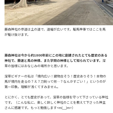
藤森神社の参道は土の道で、道幅が広いです。駈馬神事ではここを馬
が駈け抜けます。
藤森神社は今から約1800年前にこの地に創建されたとても歴史のある
神社で、勝運と馬の神様、また学問の神様として知られています。
深
草の皆様にはおなじみの場所かと思います。
深草ビギナーの私は「境内広い！建物古そう！歴史ありそう！本物の
馬が境内を走るの？え？刀剣って何…？なんかすごい！」というのが
第一印象。理解が浅くてすみません。
とにかく、とても歴史があって、深草の皆様を守って下さっている神社
です。（こんな私に、楽しく詳しく神社のことを教えて下さった神主
さんに感謝です。もっと勉強します<m(__)m>）