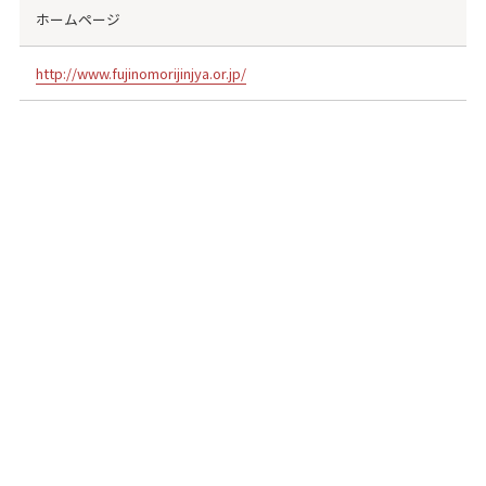
ホームページ
http://www.fujinomorijinjya.or.jp/