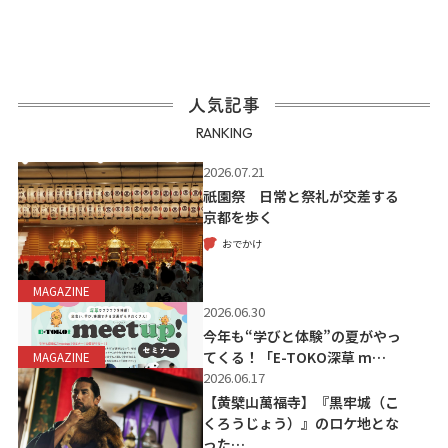
人気記事
RANKING
2026.07.21
祇園祭 日常と祭礼が交差する
京都を歩く
おでかけ
MAGAZINE
2026.06.30
今年も“学びと体験”の夏がやっ
てくる！「E-TOKO深草 m…
MAGAZINE
2026.06.17
【黄檗山萬福寺】『黒牢城（こ
くろうじょう）』のロケ地とな
った…