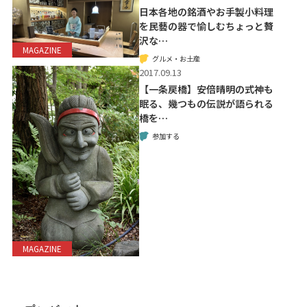
日本各地の銘酒やお手製小料理
を民藝の器で愉しむちょっと贅
沢な…
MAGAZINE
グルメ・お土産
2017.09.13
【一条戻橋】安倍晴明の式神も
眠る、幾つもの伝説が語られる
橋を…
参加する
MAGAZINE