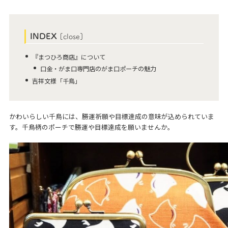
INDEX
[
close
]
『まつひろ商店』について
口金・がま口専門店のがま口ポーチの魅力
吉祥文様「千鳥」
かわいらしい千鳥には、勝運祈願や目標達成の意味が込められていま
す。千鳥柄のポーチで勝運や目標達成を願いませんか。