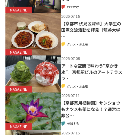
おでかけ
MAGAZINE
2026.07.16
【京都市 伏見区深草】大学生の
国際交流活動を拝見［龍谷大学
…
グルメ・お土産
MAGAZINE
2026.07.08
アートな空間で味わう“京かき
氷”。京都駅ビルのアートテラス
ラ…
グルメ・お土産
MAGAZINE
2026.07.11
【京都薬用植物園】サンショウ
もナツメも薬になる！？通常は
非公…
参加する
MAGAZINE
2026.07.15