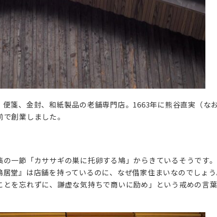
便箋、金封、和紙製品の老舗専門店。1663年に熊谷直実（なお
前で創業しました。
集の一節「カササギの巣に托卵する鳩」からきているそうです。
鳩居堂』は店舗を持っているのに、なぜ借家住まいなのでしょう
ことを忘れずに、謙虚な気持ちで商いに励め」という戒めの言