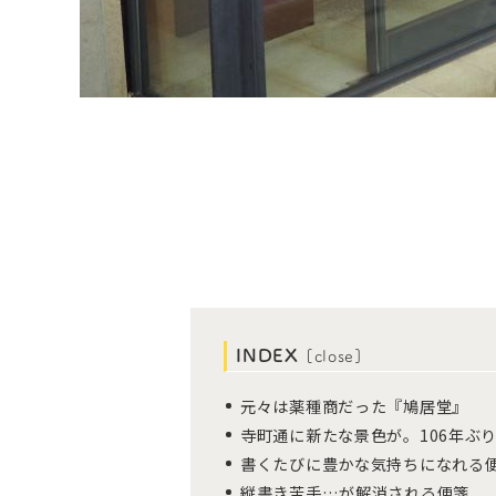
INDEX
[
close
]
元々は薬種商だった『鳩居堂』
寺町通に新たな景色が。106年ぶ
書くたびに豊かな気持ちになれる
縦書き苦手…が解消される便箋