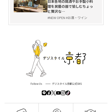
日本各地の銘酒やお手製小料
理を民藝の器で愉しむちょっ
と贅沢な…
#NEW OPEN #お酒・ワイン
Follow Us
デジスタイル京都公式SNS