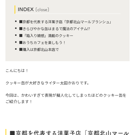
INDEX
[
close
]
■京都を代表する洋菓子店「京都北山マールブランシュ」
■きらびやかな缶はまるで魔法のアイテム!?
■「箱入り娘感」満載のクッキー
■おうちカフェを楽しもう！
■購入は京都北山本店で
こんにちは！
クッキー缶が大好きなライター太田かおりです。
今回は、かわいすぎて表現が擬人化してしまったほどのクッキー缶を
ご紹介します！
■京都を代表する洋菓子店「京都北山マール