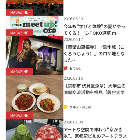
MAGAZINE
2026.06.30
今年も“学びと体験”の夏がやっ
てくる！「E-TOKO深草 m…
MAGAZINE
2026.06.17
【黄檗山萬福寺】『黒牢城（こ
くろうじょう）』のロケ地とな
った…
おでかけ
MAGAZINE
2026.07.16
【京都市 伏見区深草】大学生の
国際交流活動を拝見［龍谷大学
…
グルメ・お土産
MAGAZINE
2026.07.08
アートな空間で味わう“京かき
氷”。京都駅ビルのアートテラス