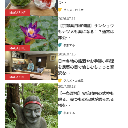
ラ…
グルメ・お土産
MAGAZINE
2026.07.11
【京都薬用植物園】サンショウ
もナツメも薬になる！？通常は
非公…
参加する
MAGAZINE
2026.07.15
日本各地の銘酒やお手製小料理
を民藝の器で愉しむちょっと贅
沢な…
MAGAZINE
グルメ・お土産
2017.09.13
【一条戻橋】安倍晴明の式神も
眠る、幾つもの伝説が語られる
橋を…
参加する