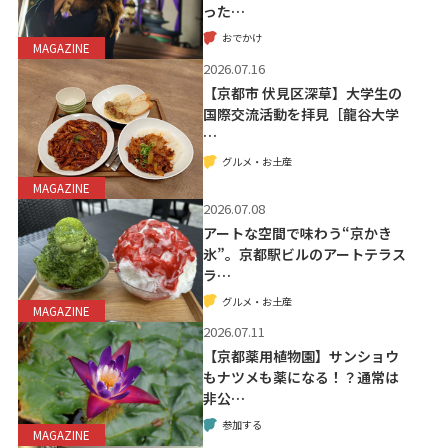
った…
おでかけ
MAGAZINE
2026.07.16
【京都市 伏見区深草】大学生の
国際交流活動を拝見［龍谷大学
…
グルメ・お土産
MAGAZINE
2026.07.08
アートな空間で味わう“京かき
氷”。京都駅ビルのアートテラス
ラ…
グルメ・お土産
MAGAZINE
2026.07.11
【京都薬用植物園】サンショウ
もナツメも薬になる！？通常は
非公…
参加する
MAGAZINE