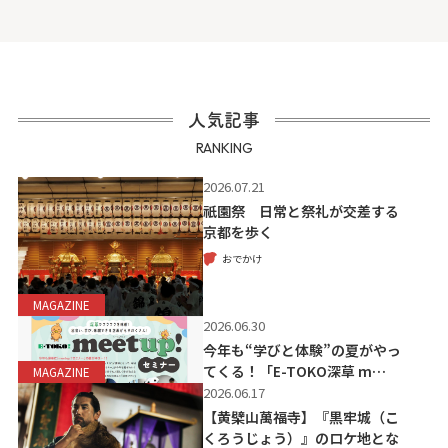
人気記事
RANKING
2026.07.21
祇園祭 日常と祭礼が交差する
京都を歩く
おでかけ
MAGAZINE
2026.06.30
今年も“学びと体験”の夏がやっ
てくる！「E-TOKO深草 m…
MAGAZINE
2026.06.17
【黄檗山萬福寺】『黒牢城（こ
くろうじょう）』のロケ地とな