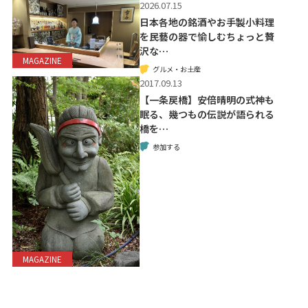
2026.07.15
日本各地の銘酒やお手製小料理
を民藝の器で愉しむちょっと贅
沢な…
MAGAZINE
グルメ・お土産
2017.09.13
【一条戻橋】安倍晴明の式神も
眠る、幾つもの伝説が語られる
橋を…
参加する
MAGAZINE