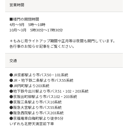
営業時間
■楼門の開閉時間
4月～9月 5時～18時
10月～3月 5時30分～17時30分
＊もみじ苑ライトアップ期間や正月等は夜間も開門しています。
各行事のお知らせ記事をご覧ください。
交通
●JR京都駅より市バス50・101系統
●JR・地下鉄二条駅より市バス55系統
●JR円町駅より203系統
●地下鉄今出川駅より市バス51・102・203系統
●京阪出町柳駅より市バス102・203系統
●京阪三条駅より市バス10系統
●阪急大宮駅より市バス55系統
●阪急西院駅より市バス203系統
●京福電車白梅町駅より徒歩5分
いずれも北野天満宮前下車