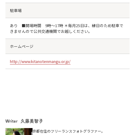
駐車場
あり ■開場時間 9時～17時 ＊毎月25日は、縁日のため駐車で
きませんので公共交通機関でお越しください。
ホームページ
http://www.kitanotenmangu.or.jp/
久藤美智子
Writer
北野天満宮 史跡御土居
京都在住のフリーランスフォトグラファー。