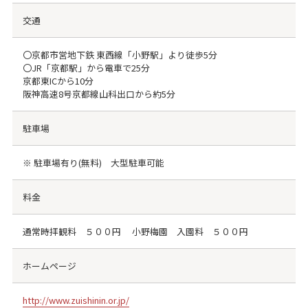
交通
〇京都市営地下鉄 東西線「小野駅」より徒歩5分
〇JR「京都駅」から電車で25分
京都東ICから10分
阪神高速8号京都線山科出口から約5分
駐車場
※ 駐車場有り(無料) 大型駐車可能
料金
通常時拝観料 ５００円 小野梅園 入園料 ５００円
ホームページ
http://www.zuishinin.or.jp/