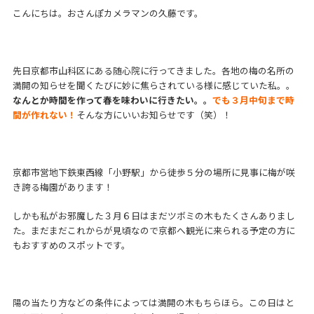
こんにちは。おさんぽカメラマンの久藤です。
先日京都市山科区にある随心院に行ってきました。各地の梅の名所の
満開の知らせを聞くたびに妙に焦らされている様に感じていた私。。
なんとか時間を作って春を味わいに行きたい。。
でも３月中旬まで時
間が作れない！
そんな方にいいお知らせです（笑）！
京都市営地下鉄東西線「小野駅」から徒歩５分の場所に見事に梅が咲
き誇る梅園があります！
しかも私がお邪魔した３月６日はまだツボミの木もたくさんありまし
た。まだまだこれからが見頃なので京都へ観光に来られる予定の方に
もおすすめのスポットです。
陽の当たり方などの条件によっては満開の木もちらほら。この日はと