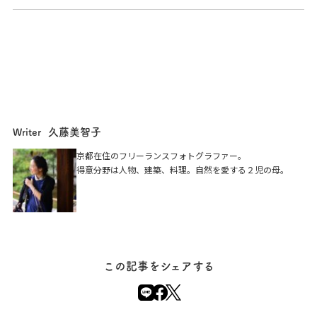
久藤美智子
Writer
真言宗 大本山 随心院
京都在住のフリーランスフォトグラファー。
得意分野は人物、建築、料理。自然を愛する２児の母。
京都市山科区小野御霊町３５
この記事をシェアする