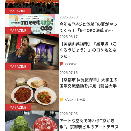
MAGAZINE
2026.06.30
今年も“学びと体験”の夏がやっ
てくる！「E-TOKO深草 m…
MAGAZINE
2026.06.17
【黄檗山萬福寺】『黒牢城（こ
くろうじょう）』のロケ地とな
った…
おでかけ
MAGAZINE
2026.07.16
【京都市 伏見区深草】大学生の
国際交流活動を拝見［龍谷大学
…
グルメ・お土産
MAGAZINE
2026.07.08
アートな空間で味わう“京かき
氷”。京都駅ビルのアートテラス