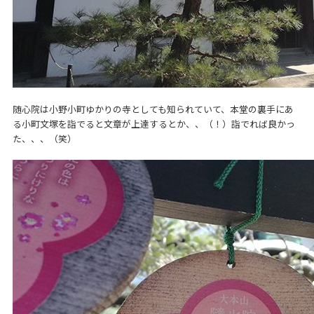
随心院は小野小町ゆかりの寺としても知られていて、本堂の裏手にあ
る小町文塚を詣でると文章が上達するとか、、（！）詣でれば良かっ
た、、、（笑）