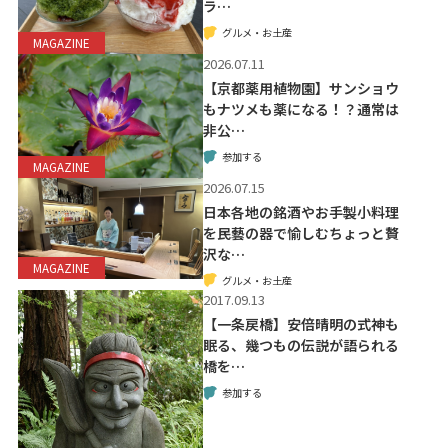
ラ…
グルメ・お土産
MAGAZINE
2026.07.11
【京都薬用植物園】サンショウ
もナツメも薬になる！？通常は
非公…
参加する
MAGAZINE
2026.07.15
日本各地の銘酒やお手製小料理
を民藝の器で愉しむちょっと贅
沢な…
MAGAZINE
グルメ・お土産
2017.09.13
【一条戻橋】安倍晴明の式神も
眠る、幾つもの伝説が語られる
橋を…
参加する