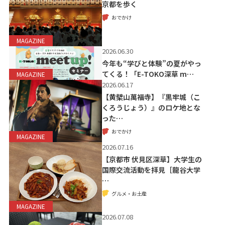
京都を歩く
おでかけ
MAGAZINE
2026.06.30
今年も“学びと体験”の夏がやっ
てくる！「E-TOKO深草 m…
MAGAZINE
2026.06.17
【黄檗山萬福寺】『黒牢城（こ
くろうじょう）』のロケ地とな
った…
おでかけ
MAGAZINE
2026.07.16
【京都市 伏見区深草】大学生の
国際交流活動を拝見［龍谷大学
…
グルメ・お土産
MAGAZINE
2026.07.08