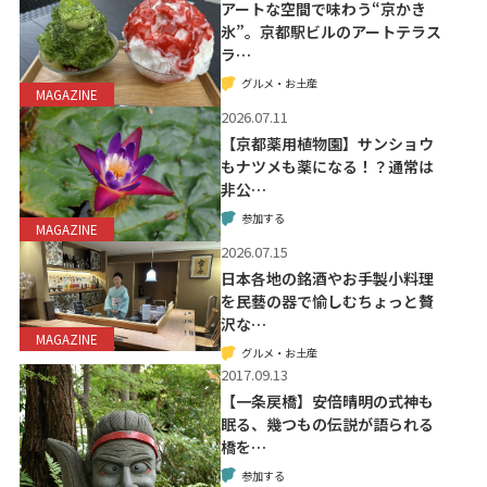
アートな空間で味わう“京かき
氷”。京都駅ビルのアートテラス
ラ…
グルメ・お土産
MAGAZINE
2026.07.11
【京都薬用植物園】サンショウ
もナツメも薬になる！？通常は
非公…
参加する
MAGAZINE
2026.07.15
日本各地の銘酒やお手製小料理
を民藝の器で愉しむちょっと贅
沢な…
MAGAZINE
グルメ・お土産
2017.09.13
【一条戻橋】安倍晴明の式神も
眠る、幾つもの伝説が語られる
橋を…
参加する