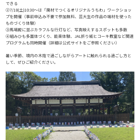
できる
②7/18(土)10:30〜は「廃材でつくるオリジナルうちわ」ワークショッ
プを開催（事前申込み不要で参加無料、芸大生の作品の端材を使った
ものづくり体験）
③馬場殿に並ぶカラフルな行灯など、写真映えするスポットも多数
④組みひも多面体づくり、能楽体験、JAL折り紙ヒコーキ教室など関連
プログラムも同時開催（詳細は公式サイトをご参照ください）
暑い季節、境内の木陰で過ごしながらアートに触れられる過ごし方と
して、ぜひご紹介ください。