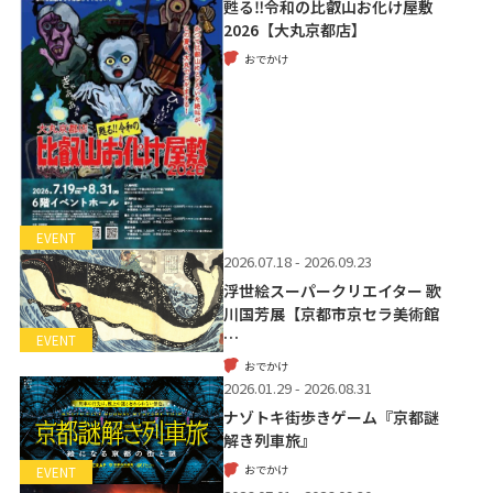
甦る‼令和の比叡山お化け屋敷
2026【大丸京都店】
おでかけ
EVENT
2026.07.18 - 2026.09.23
浮世絵スーパークリエイター 歌
川国芳展【京都市京セラ美術館
…
EVENT
おでかけ
2026.01.29 - 2026.08.31
ナゾトキ街歩きゲーム『京都謎
解き列車旅』
おでかけ
EVENT