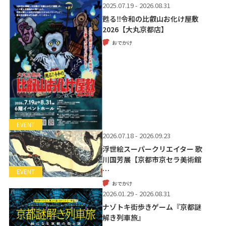
2025.07.19 - 2026.08.31
甦る‼令和の比叡山お化け屋敷
2026【大丸京都店】
おでかけ
EVENT
2026.07.18 - 2026.09.23
浮世絵スーパークリエイター 歌
川国芳展【京都市京セラ美術館
…
EVENT
おでかけ
2026.01.29 - 2026.08.31
ナゾトキ街歩きゲーム『京都謎
解き列車旅』