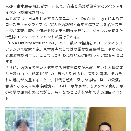
京都・東本願寺 視聴覚ホールにて、音楽と落語が融合するスペシャル
イベントが開催される。
本公演では、日本を代表する人気ユニット「Do As Infinity」によるア
コースティックライブと、実力派落語家・錦笑亭満堂による落語ステ
ージが実現。歴史と伝統を誇る東本願寺を舞台に、ジャンルを超えた
特別なエンターテインメントが届けられる。
「Do As Infinity acoustic live」では、数々の名曲をアコースティック
アレンジで披露予定。東本願寺ならではの厳かな空気感と、温かみあ
る生演奏が融合し、ここでしか味わえない幻想的なライブ空間を演出
する。
さらに、落語界で高い人気を誇る錦笑亭満堂が出演。笑いと人情に満
ちた語り口で、観客を“和”の世界へと引き込む。音楽と落語、それぞ
れの魅力が交差することで、世代を超えて楽しめる唯一無二の公演。
会場となる東本願寺 視聴覚ホールは、京都駅からもアクセス良好。京
都の夏の風情を感じながら、特別なひとときを堪能できる注目イベン
ト！