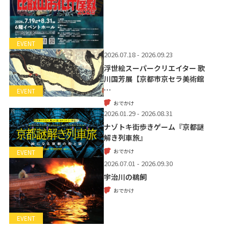
EVENT
2026.07.18 - 2026.09.23
浮世絵スーパークリエイター 歌
川国芳展【京都市京セラ美術館
…
EVENT
おでかけ
2026.01.29 - 2026.08.31
ナゾトキ街歩きゲーム『京都謎
解き列車旅』
おでかけ
EVENT
2026.07.01 - 2026.09.30
宇治川の鵜飼
おでかけ
EVENT