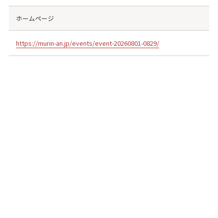
ホームページ
https://murin-an.jp/events/event-20260801-0829/