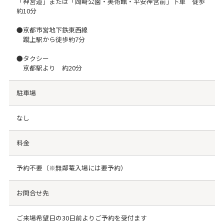
「神宮道」または「岡崎公園・美術館・平安神宮前」下車 徒歩
約10分
●京都市営地下鉄東西線
蹴上駅から徒歩約7分
●タクシー
京都駅より 約20分
駐車場
なし
料金
予約不要（※無鄰菴入場には要予約）
お問合せ先
ご来場希望日の30日前よりご予約を受付ます