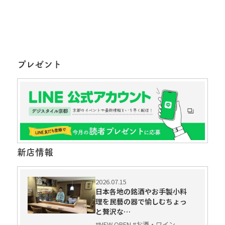
プレゼント
新店情報
2026.07.15
日本各地の銘酒やお手製小料
理を民藝の器で愉しむちょっ
と贅沢な…
#NEW OPEN #お酒・ワイン