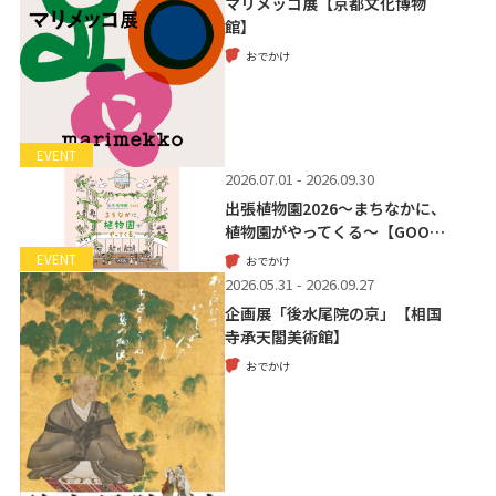
マリメッコ展【京都文化博物
館】
おでかけ
EVENT
2026.07.01 - 2026.09.30
出張植物園2026～まちなかに、
植物園がやってくる～【GOO…
EVENT
おでかけ
2026.05.31 - 2026.09.27
企画展「後水尾院の京」【相国
寺承天閣美術館】
おでかけ