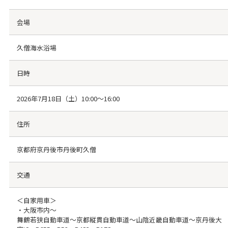
会場
久僧海水浴場
日時
2026年7月18日（土）10:00～16:00
住所
京都府京丹後市丹後町久僧
交通
＜自家用車＞
・大阪市内～
舞鶴若狭自動車道～京都縦貫自動車道～山陰近畿自動車道～京丹後大