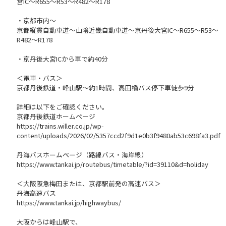
宮IC～R655～R53～R482～R178
・京都市内～
京都縦貫自動車道～山陰近畿自動車道～京丹後大宮IC～R655～R53～
R482～R178
・京丹後大宮ICから車で約40分
＜電車・バス＞
京都丹後鉄道・峰山駅～約1時間、高田橋バス停下車徒歩9分
詳細は以下をご確認ください。
京都丹後鉄道ホームページ
https://trains.willer.co.jp/wp-
content/uploads/2026/02/5357ccd2f9d1e0b3f9480ab53c698fa3.pdf
丹海バスホームページ（路線バス・海岸線）
https://www.tankai.jp/routebus/timetable/?id=39110&d=holiday
＜大阪阪急梅田または、京都駅前発の高速バス＞
丹海高速バス
https://www.tankai.jp/highwaybus/
大阪からは峰山駅で、