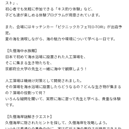
スト」、
初心者でも気軽に参加できる「キス釣り体験」など、
子ども達が楽しめる体験プログラムが用意されています。
また、会場にはキッチンカー「ピクニックカフェTEO-TORI」が出店予
定。
夏の海を満喫しながら、海の魅力や環境について学べる一日です。
【久僧海中水族館】
日本で初めて海水浴場に設置された人工藻場を、
そこに集まる生き物たちを、
京都府立大学の先生と一緒に海中で観察しよう！
人工藻場は磯焼け対策として開発されました。
その藻場を海水浴場に設置したらどうなるの？どんな生き物が集まる
の？藻場の役割って何？
いろんな疑問を聞いて、実際に海に潜って先生と学べる、貴重な体験
です。
【久僧海岸謎解きクエスト】
久僧海岸に隠されたヒントを探して、久僧海岸を攻略しよう。
いつもは素通りの景色の中に、実は広がる海の面白さが発見できるか