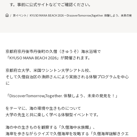
す。事前に公式サイトなどでご確認ください。
京イベント
KYUSO MANA BEACH 2026－DiscoverTomorrow,Together. 体験しよう、未
京都府京丹後市丹後町の久僧（きゅうそ）海水浴場で
「KYUSO MANA BEACH 2026」が開催されます。
京都府立大学、米国ワシントン大学シアトル校、
そして久僧自治区の漁師さんにより実施される体験プログラムを中心
に
「DiscoverTomorrow,Together. 体験しよう、未来の発見を！」
をテーマに、海の環境や生きものについて
大学の先生と共に楽しく学べる体験型イベントです。
海の中の生きものを観察する「久僧海中水族館」、
海岸を歩きながらクイズで久僧海岸を攻略する「久僧海岸謎解きクエ