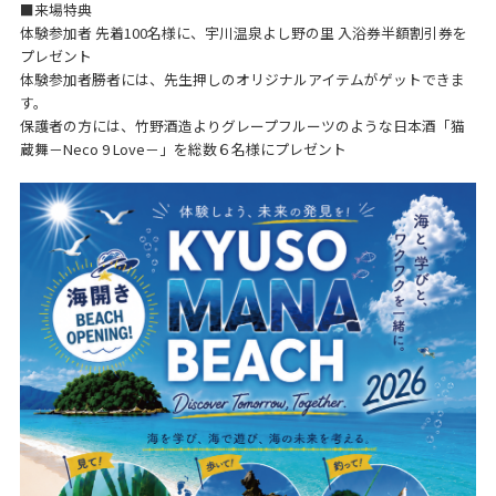
■来場特典
体験参加者 先着100名様に、宇川温泉よし野の里 入浴券半額割引券を
プレゼント
体験参加者勝者には、先生押しのオリジナルアイテムがゲットできま
す。
保護者の方には、竹野酒造よりグレープフルーツのような日本酒「猫
蔵舞－Neco 9 Love－」を総数６名様にプレゼント