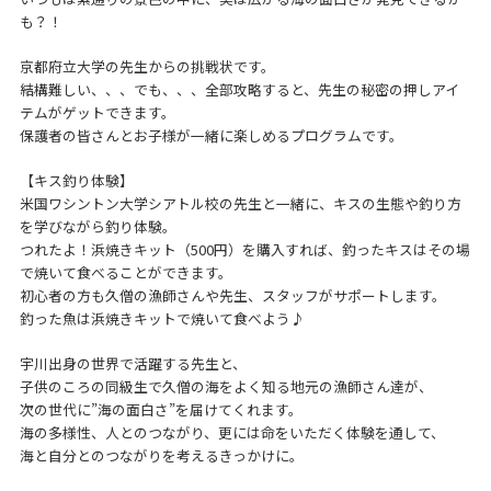
も？！
京都府立大学の先生からの挑戦状です。
結構難しい、、、でも、、、全部攻略すると、先生の秘密の押しアイ
テムがゲットできます。
保護者の皆さんとお子様が一緒に楽しめるプログラムです。
【キス釣り体験】
米国ワシントン大学シアトル校の先生と一緒に、キスの生態や釣り方
を学びながら釣り体験。
つれたよ！浜焼きキット（500円）を購入すれば、釣ったキスはその場
で焼いて食べることができます。
初心者の方も久僧の漁師さんや先生、スタッフがサポートします。
釣った魚は浜焼きキットで焼いて食べよう♪
宇川出身の世界で活躍する先生と、
子供のころの同級生で久僧の海をよく知る地元の漁師さん達が、
次の世代に”海の面白さ”を届けてくれます。
海の多様性、人とのつながり、更には命をいただく体験を通して、
海と自分とのつながりを考えるきっかけに。