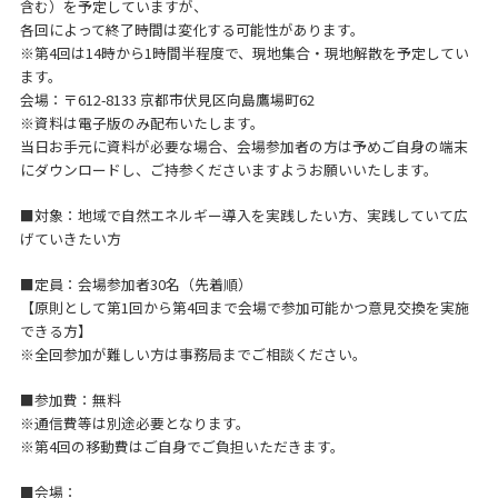
含む）を予定していますが、
各回によって終了時間は変化する可能性があります。
※第4回は14時から1時間半程度で、現地集合・現地解散を予定してい
ます。
会場：〒612-8133 京都市伏見区向島鷹場町62
※資料は電子版のみ配布いたします。
当日お手元に資料が必要な場合、会場参加者の方は予めご自身の端末
にダウンロードし、ご持参くださいますようお願いいたします。
■対象：地域で自然エネルギー導入を実践したい方、実践していて広
げていきたい方
■定員：会場参加者30名（先着順）
【原則として第1回から第4回まで会場で参加可能かつ意見交換を実施
できる方】
※全回参加が難しい方は事務局までご相談ください。
■参加費：無料
※通信費等は別途必要となります。
※第4回の移動費はご自身でご負担いただきます。
■会場：