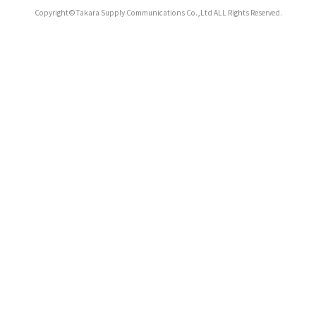
Copyright©Takara Supply Communications Co.,Ltd ALL Rights Reserved.