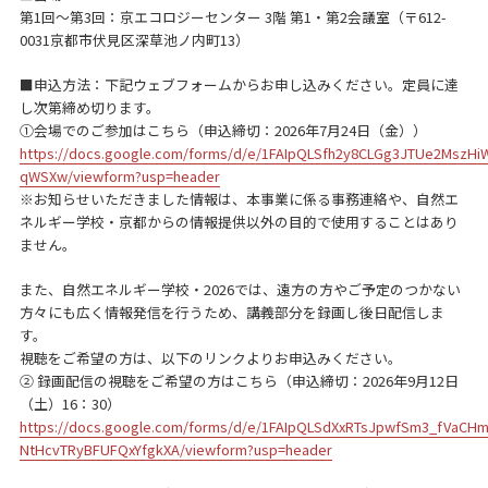
第1回～第3回：京エコロジーセンター 3階 第1・第2会議室（〒612-
0031京都市伏見区深草池ノ内町13）
■申込方法：下記ウェブフォームからお申し込みください。定員に達
し次第締め切ります。
①会場でのご参加はこちら（申込締切：2026年7月24日（金））
https://docs.google.com/forms/d/e/1FAIpQLSfh2y8CLGg3JTUe2MszHi
qWSXw/viewform?usp=header
※お知らせいただきました情報は、本事業に係る事務連絡や、自然エ
ネルギー学校・京都からの情報提供以外の目的で使用することはあり
ません。
また、自然エネルギー学校・2026では、遠方の方やご予定のつかない
方々にも広く情報発信を行うため、講義部分を録画し後日配信しま
す。
視聴をご希望の方は、以下のリンクよりお申込みください。
② 録画配信の視聴をご希望の方はこちら
（申込締切：2026年9月12日
（土）16：30）
https://docs.google.com/forms/d/e/1FAIpQLSdXxRTsJpwfSm3_fVaCHm
NtHcvTRyBFUFQxYfgkXA/viewform?usp=header