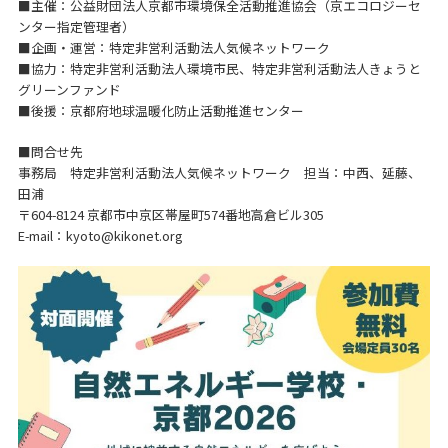
■主催：公益財団法人京都市環境保全活動推進協会（京エコロジーセ
ンター指定管理者）
■企画・運営：特定非営利活動法人気候ネットワーク
■協力：特定非営利活動法人環境市民、特定非営利活動法人きょうと
グリーンファンド
■後援：京都府地球温暖化防止活動推進センター
■問合せ先
事務局 特定非営利活動法人気候ネットワーク 担当：中西、延藤、
田浦
〒604-8124 京都市中京区帯屋町574番地高倉ビル305
E-mail：kyoto@kikonet.org