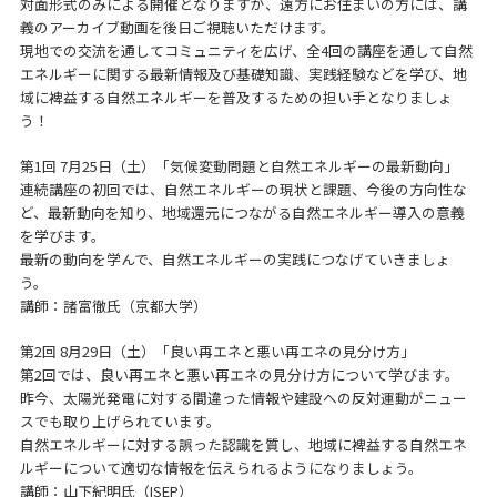
対面形式のみによる開催となりますが、遠方にお住まいの方には、講
義のアーカイブ動画を後日ご視聴いただけます。
現地での交流を通してコミュニティを広げ、全4回の講座を通して自然
エネルギーに関する最新情報及び基礎知識、実践経験などを学び、地
域に裨益する自然エネルギーを普及するための担い手となりましょ
う！
第1回 7月25日（土）「気候変動問題と自然エネルギーの最新動向」
連続講座の初回では、自然エネルギーの現状と課題、今後の方向性な
ど、最新動向を知り、地域還元につながる自然エネルギー導入の意義
を学びます。
最新の動向を学んで、自然エネルギーの実践につなげていきましょ
う。
講師：諸富徹氏（京都大学）
第2回 8月29日（土）「良い再エネと悪い再エネの見分け方」
第2回では、良い再エネと悪い再エネの見分け方について学びます。
昨今、太陽光発電に対する間違った情報や建設への反対運動がニュー
スでも取り上げられています。
自然エネルギーに対する誤った認識を質し、地域に裨益する自然エネ
ルギーについて適切な情報を伝えられるようになりましょう。
講師：山下紀明氏（ISEP）