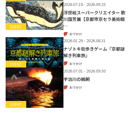
2026.07.18 - 2026.09.23
浮世絵スーパークリエイター 歌
川国芳展【京都市京セラ美術館
…
EVENT
おでかけ
2026.01.29 - 2026.08.31
ナゾトキ街歩きゲーム『京都謎
解き列車旅』
おでかけ
EVENT
2026.07.01 - 2026.09.30
宇治川の鵜飼
おでかけ
EVENT