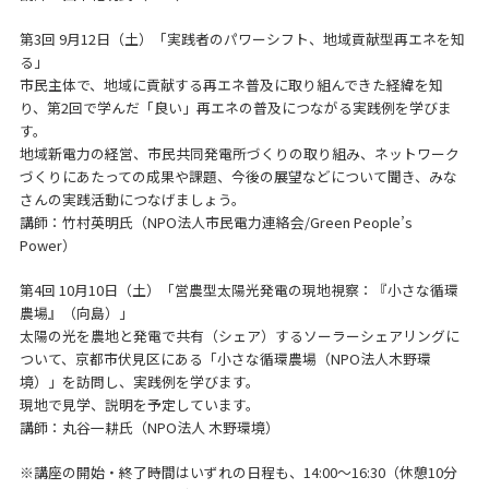
第3回 9月12日（土）「実践者のパワーシフト、地域貢献型再エネを知
る」
市民主体で、地域に貢献する再エネ普及に取り組んできた経緯を知
り、第2回で学んだ「良い」再エネの普及につながる実践例を学びま
す。
地域新電力の経営、市民共同発電所づくりの取り組み、ネットワーク
づくりにあたっての成果や課題、今後の展望などについて聞き、みな
さんの実践活動につなげましょう。
講師：竹村英明氏（NPO法人市民電力連絡会/Green People’s
Power）
第4回 10月10日（土）「営農型太陽光発電の現地視察：『小さな循環
農場』（向島）」
太陽の光を農地と発電で共有（シェア）するソーラーシェアリングに
ついて、京都市伏見区にある「小さな循環農場（NPO法人木野環
境）」を訪問し、実践例を学びます。
現地で見学、説明を予定しています。
講師：丸谷一耕氏（NPO法人 木野環境）
※講座の開始・終了時間はいずれの日程も、14:00～16:30（休憩10分