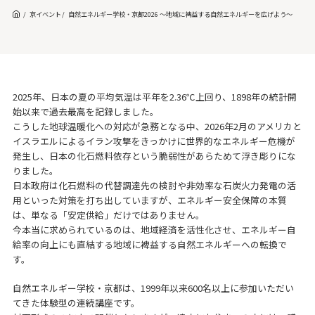
京イベント
自然エネルギー学校・京都2026 ～地域に裨益する自然エネルギーを広げよう～
2025年、日本の夏の平均気温は平年を2.36℃上回り、1898年の統計開
始以来で過去最高を記録しました。
こうした地球温暖化への対応が急務となる中、2026年2月のアメリカと
イスラエルによるイラン攻撃をきっかけに世界的なエネルギー危機が
発生し、日本の化石燃料依存という脆弱性があらためて浮き彫りにな
りました。
日本政府は化石燃料の代替調達先の検討や非効率な石炭火力発電の活
用といった対策を打ち出していますが、エネルギー安全保障の本質
は、単なる「安定供給」だけではありません。
今本当に求められているのは、地域経済を活性化させ、エネルギー自
給率の向上にも直結する地域に裨益する自然エネルギーへの転換で
す。
自然エネルギー学校・京都は、1999年以来600名以上に参加いただい
てきた体験型の連続講座です。