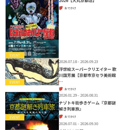
2026【大丸京都店】
おでかけ
EVENT
2026.07.18 - 2026.09.23
浮世絵スーパークリエイター 歌
川国芳展【京都市京セラ美術館
…
EVENT
おでかけ
2026.01.29 - 2026.08.31
ナゾトキ街歩きゲーム『京都謎
解き列車旅』
おでかけ
EVENT
2026.07.01 - 2026.09.30