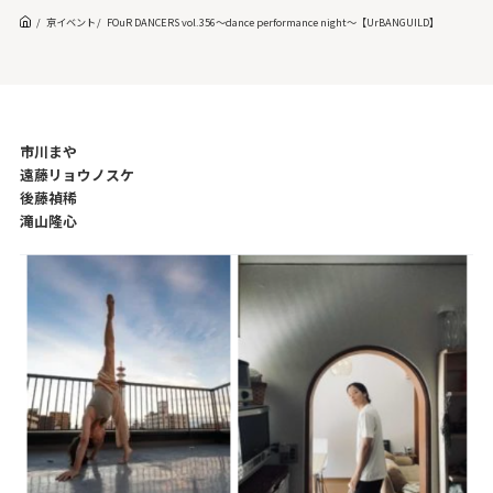
京イベント
FOuR DANCERS vol.356～dance performance night～【UrBANGUILD】
市川まや
遠藤リョウノスケ
後藤禎稀
滝山隆心