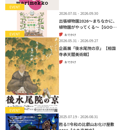
EVENT
2026.07.01 - 2026.09.30
出張植物園2026～まちなかに、
植物園がやってくる～【GOO…
EVENT
おでかけ
2026.05.31 - 2026.09.27
企画展「後水尾院の京」【相国
寺承天閣美術館】
おでかけ
EVENT
2025.07.19 - 2026.08.31
甦る‼令和の比叡山お化け屋敷