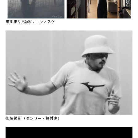
市川まや/遠藤リョウノスケ
後藤禎稀（ダンサー・振付家）