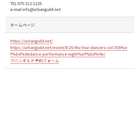
TEL
075-212-1125
e-mail info@urbanguild.net
ホームページ
https://urbanguild.net/
https://urbanguild.net/event/8-20-thu-four-dancers-vol-356%e
f%bd%9edance-performance-night%ef%bd%9e/
アバンギルド予約フォーム