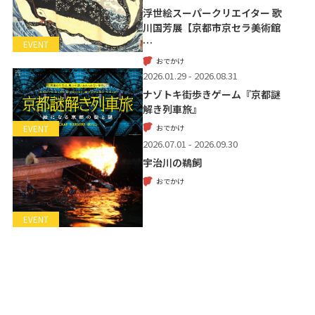
浮世絵スーパークリエイター 歌
川国芳展【京都市京セラ美術館
…
EVENT
おでかけ
2026.01.29 - 2026.08.31
ナゾトキ街歩きゲーム『京都謎
解き列車旅』
おでかけ
EVENT
2026.07.01 - 2026.09.30
宇治川の鵜飼
おでかけ
EVENT