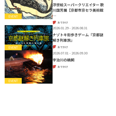
浮世絵スーパークリエイター 歌
川国芳展【京都市京セラ美術館
…
EVENT
おでかけ
2026.01.29 - 2026.08.31
ナゾトキ街歩きゲーム『京都謎
解き列車旅』
おでかけ
EVENT
2026.07.01 - 2026.09.30
宇治川の鵜飼
おでかけ
EVENT