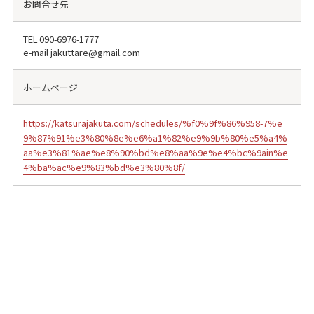
お問合せ先
TEL
090-6976-1777
e-mail jakuttare@gmail.com
ホームページ
https://katsurajakuta.com/schedules/%f0%9f%86%958-7%e
9%87%91%e3%80%8e%e6%a1%82%e9%9b%80%e5%a4%
aa%e3%81%ae%e8%90%bd%e8%aa%9e%e4%bc%9ain%e
4%ba%ac%e9%83%bd%e3%80%8f/