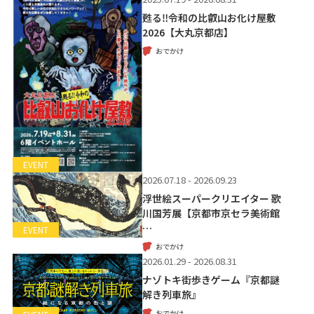
甦る‼令和の比叡山お化け屋敷
2026【大丸京都店】
おでかけ
EVENT
2026.07.18 - 2026.09.23
浮世絵スーパークリエイター 歌
川国芳展【京都市京セラ美術館
…
EVENT
おでかけ
2026.01.29 - 2026.08.31
ナゾトキ街歩きゲーム『京都謎
解き列車旅』
おでかけ