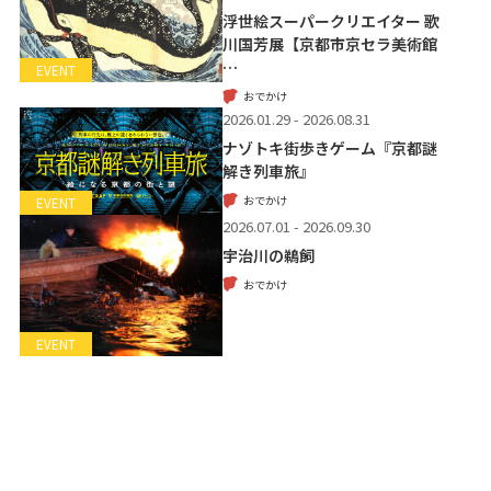
浮世絵スーパークリエイター 歌
川国芳展【京都市京セラ美術館
…
EVENT
おでかけ
2026.01.29 - 2026.08.31
ナゾトキ街歩きゲーム『京都謎
解き列車旅』
おでかけ
EVENT
2026.07.01 - 2026.09.30
宇治川の鵜飼
おでかけ
EVENT