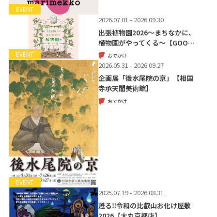
EVENT
2026.07.01 - 2026.09.30
出張植物園2026～まちなかに、
植物園がやってくる～【GOO…
EVENT
おでかけ
2026.05.31 - 2026.09.27
企画展「後水尾院の京」【相国
寺承天閣美術館】
おでかけ
EVENT
2025.07.19 - 2026.08.31
甦る‼令和の比叡山お化け屋敷
2026【大丸京都店】