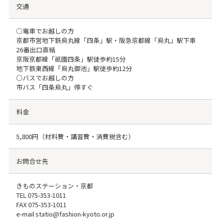
交通
○電車でお越しの方
京都市営地下鉄烏丸線「四条」駅・阪急京都線「烏丸」駅下車
26番出口直結
京阪京都線「祇園四条」駅徒歩約15分
地下鉄東西線「烏丸御池」駅徒歩約12分
○バスでお越しの方
市バス「四条烏丸」停すぐ
料金
5,800円（材料費・講習費・消費税含む）
お問合せ先
きものステーション・京都
TEL
075-353-1011
FAX
075-353-1011
e-mail statio@fashion-kyoto.or.jp