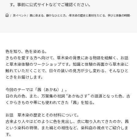
す。事前に公式サイトなどでご確認ください。
京イベント
茜に染まる、静かなひととき。-草木染の歴史と素材をたどる、学びと体験の時間-【き
色を知り、色を染める。
きものを愛する方へ向けて、草木染の背景にある物語を紐解く、お話
と草木染体験のワークショップです。知識と体験の両面から草木染に
触れていただくことで、日々の装いの見方が少し変わる、そんなひと
ときをお届けします。
今回のテーマは「茜（あかね）」。
日の丸の色、また、万葉集の枕詞 “あかねさす” の語源となった色、古
くからきものや帯にも使われてきた「茜」を知る。
お話 草木染の歴史とその材料について。
古来より人々はどのように色を見出し、衣に取り入れてきたのか、茜
という染料の特徴、また絹との相性など、染料店の視点でご紹介しま
す。