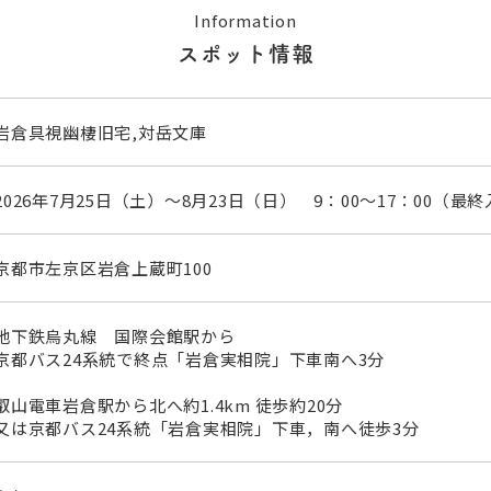
Information
スポット情報
岩倉具視幽棲旧宅,対岳文庫
2026年7月25日（土）～8月23日（日） 9：00～17：00（最終
京都市左京区岩倉上蔵町100
地下鉄烏丸線 国際会館駅から
京都バス24系統で終点「岩倉実相院」下車南へ3分
叡山電車岩倉駅から北へ約1.4km 徒歩約20分
又は京都バス24系統「岩倉実相院」下車，南へ徒歩3分