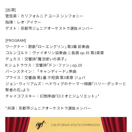
[出演]
管弦楽：カリフォルニア ユース シンフォニー
指揮：レオ･アイラー
ゲスト：京都市ジュニアオーケストラ選抜メンバー
[PROGRAM]
ワーグナー：歌劇｢ローエングリン｣ 第3幕 前奏曲
コルンゴルト：ヴァイオリン協奏曲 ニ長調 op.35 第3楽章
デュカス：交響詩｢魔法使いの弟子｣
R.シュトラウス：交響詩｢ドン･ファン｣ op.20
バーンスタイン：「キャンディード｣ 序曲
プライス：交響曲 第1番 ホ短調 第3楽章 ジュバ
ジョン･ウィリアムズ：ヘドウィグのテーマ ～映画｢ハリー･ポッターと
賢者の石｣より
チャイコフスキー：幻想序曲｢ロミオとジュリエット｣ *
*共演：京都市ジュニアオーケストラ選抜メンバー