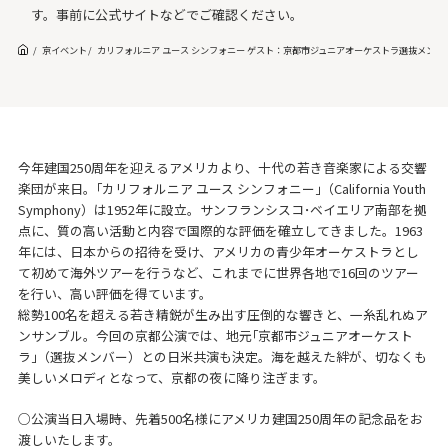
す。事前に公式サイトなどでご確認ください。
京イベント
カリフォルニア ユース シンフォニー ゲスト：京都市ジュニアオーケストラ選抜メン
今年建国250周年を迎えるアメリカより、十代の若き音楽家による交響
楽団が来日。｢カリフォルニア ユース シンフォニー｣（California Youth
Symphony）は1952年に設立。サンフランシスコ･ベイエリア南部を拠
点に、質の高い活動と内容で国際的な評価を確立してきました。1963
年には、日本からの招待を受け、アメリカの青少年オーケストラとし
て初めて海外ツアーを行うなど、これまでに世界各地で16回のツアー
を行い、高い評価を得ています。
総勢100名を超える若き精鋭が生み出す圧倒的な響きと、一糸乱れぬア
ンサンブル。今回の京都公演では、地元｢京都市ジュニアオーケスト
ラ｣（選抜メンバー）との日米共演も決定。海を越えた絆が、切なくも
美しいメロディとなって、京都の夜に降り注ぎます。
○公演当日入場時、先着500名様にアメリカ建国250周年の記念品をお
渡しいたします。