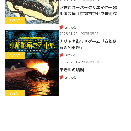
浮世絵スーパークリエイター 歌
川国芳展【京都市京セラ美術館
…
EVENT
おでかけ
2026.01.29 - 2026.08.31
ナゾトキ街歩きゲーム『京都謎
解き列車旅』
おでかけ
EVENT
2026.07.01 - 2026.09.30
宇治川の鵜飼
おでかけ
EVENT