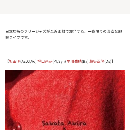
日本屈指のフリージャズが至近距離で爆発する、一夜限りの濃密な即
興ライブです。
【
坂田明
(As,Cl,Vo)
坪口昌恭
(Pf,Syn)
早川岳晴
(Ba)
藤掛正隆
(Ds)】