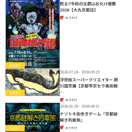
甦る‼令和の比叡山お化け屋敷
2026【大丸京都店】
おでかけ
EVENT
2026.07.18 - 2026.09.23
浮世絵スーパークリエイター 歌
川国芳展【京都市京セラ美術館
…
EVENT
おでかけ
2026.01.29 - 2026.08.31
ナゾトキ街歩きゲーム『京都謎
解き列車旅』
おでかけ
EVENT