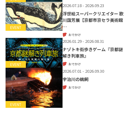
2026.07.18 - 2026.09.23
浮世絵スーパークリエイター 歌
川国芳展【京都市京セラ美術館
…
EVENT
おでかけ
2026.01.29 - 2026.08.31
ナゾトキ街歩きゲーム『京都謎
解き列車旅』
おでかけ
EVENT
2026.07.01 - 2026.09.30
宇治川の鵜飼
おでかけ
EVENT