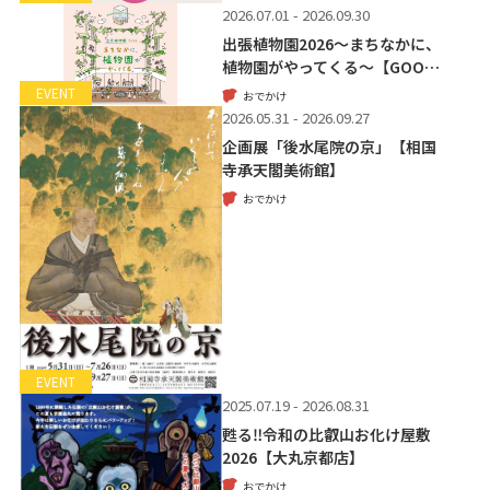
2026.07.01 - 2026.09.30
出張植物園2026～まちなかに、
植物園がやってくる～【GOO…
EVENT
おでかけ
2026.05.31 - 2026.09.27
企画展「後水尾院の京」【相国
寺承天閣美術館】
おでかけ
EVENT
2025.07.19 - 2026.08.31
甦る‼令和の比叡山お化け屋敷
2026【大丸京都店】
おでかけ