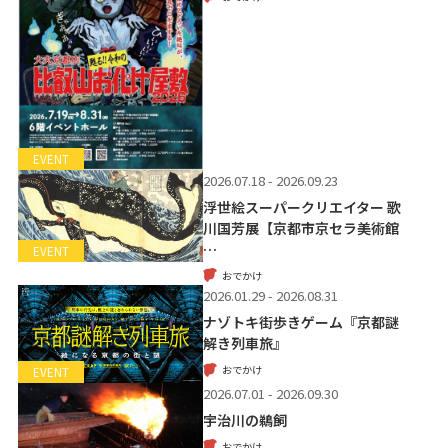
EVENT
2026.07.18 - 2026.09.23
浮世絵スーパークリエイター 歌
川国芳展【京都市京セラ美術館
…
EVENT
おでかけ
2026.01.29 - 2026.08.31
ナゾトキ街歩きゲーム『京都謎
解き列車旅』
おでかけ
EVENT
2026.07.01 - 2026.09.30
宇治川の鵜飼
おでかけ