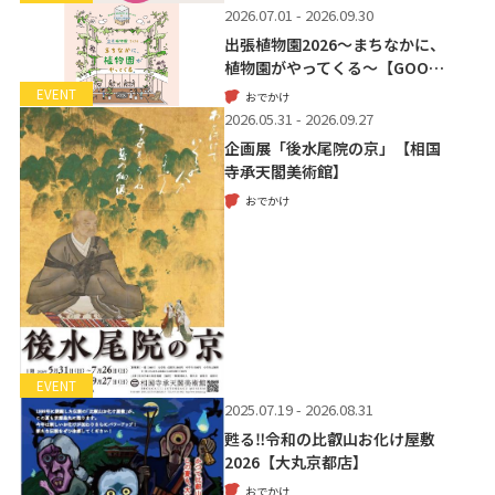
2026.07.01 - 2026.09.30
出張植物園2026～まちなかに、
植物園がやってくる～【GOO…
EVENT
おでかけ
2026.05.31 - 2026.09.27
企画展「後水尾院の京」【相国
寺承天閣美術館】
おでかけ
EVENT
2025.07.19 - 2026.08.31
甦る‼令和の比叡山お化け屋敷
2026【大丸京都店】
おでかけ