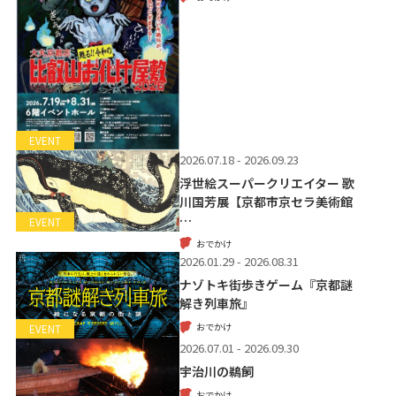
EVENT
2026.07.18 - 2026.09.23
浮世絵スーパークリエイター 歌
川国芳展【京都市京セラ美術館
…
EVENT
おでかけ
2026.01.29 - 2026.08.31
ナゾトキ街歩きゲーム『京都謎
解き列車旅』
おでかけ
EVENT
2026.07.01 - 2026.09.30
宇治川の鵜飼
おでかけ