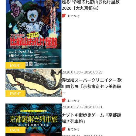
甦る‼令和の比叡山お化け屋敷
2026【大丸京都店】
おでかけ
EVENT
2026.07.18 - 2026.09.23
浮世絵スーパークリエイター 歌
川国芳展【京都市京セラ美術館
…
EVENT
おでかけ
2026.01.29 - 2026.08.31
ナゾトキ街歩きゲーム『京都謎
解き列車旅』
おでかけ
EVENT