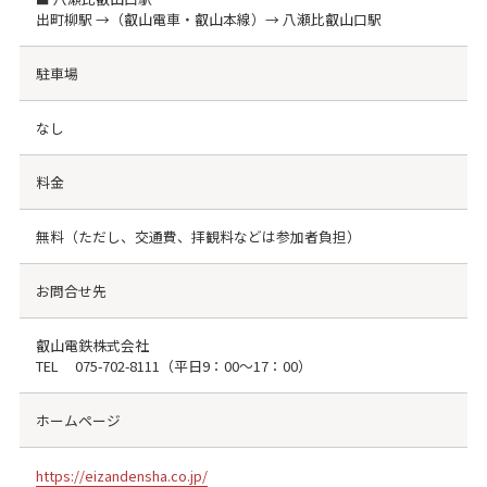
出町柳駅 →（叡山電車・叡山本線）→ 八瀬比叡山口駅
駐車場
なし
料金
無料（ただし、交通費、拝観料などは参加者負担）
お問合せ先
叡山電鉄株式会社
TEL
075-702-8111
（平日9：00～17：00）
ホームページ
https://eizandensha.co.jp/