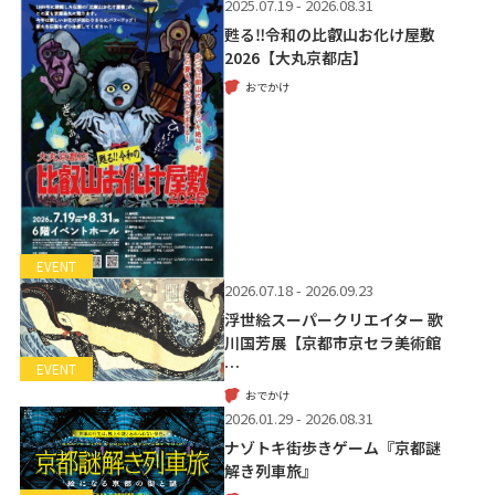
2025.07.19 - 2026.08.31
甦る‼令和の比叡山お化け屋敷
2026【大丸京都店】
おでかけ
EVENT
2026.07.18 - 2026.09.23
浮世絵スーパークリエイター 歌
川国芳展【京都市京セラ美術館
…
EVENT
おでかけ
2026.01.29 - 2026.08.31
ナゾトキ街歩きゲーム『京都謎
解き列車旅』