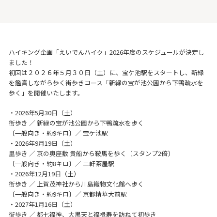
ハイキング企画「えいでんハイク」2026年度のスケジュールが決定し
ました！
初回は２０２６年５月３０日（土）に、宝ケ池駅をスタートし、新緑
を鑑賞しながら歩く街歩きコース「新緑の宝が池公園から下鴨疏水を
歩く」を開催いたします。
・2026年5月30日（土）
街歩き ／ 新緑の宝が池公園から下鴨疏水を歩く
〔一般向き・約9キロ〕／ 宝ケ池駅
・2026年9月19日（土）
里歩き ／ 京の奥座敷 貴船から鞍馬を歩く〔スタンプ2倍〕
〔一般向き・約8キロ〕／ 二軒茶屋駅
・2026年12月19日（土）
街歩き ／ 上賀茂神社から川島織物文化館へ歩く
〔一般向き・約9キロ〕／ 京都精華大前駅
・2027年1月16日（土）
街歩き ／ 都七福神、大黒天と福禄寿を訪ねて初歩き