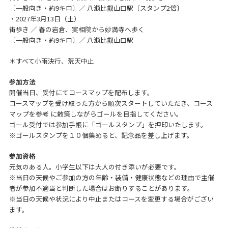
〔一般向き・約9キロ〕／ 八瀬比叡山口駅〔スタンプ2倍〕
・2027年3月13日（土）
街歩き ／ 春の岩倉、実相院から妙満寺へ歩く
〔一般向き・約9キロ〕／ 八瀬比叡山口駅
＊すべて小雨決行、荒天中止
参加方法
開催当日、受付にてコースマップを配布します。
コースマップを受け取った方から順次スタートしていただき、コース
マップを参考 に散策しながらゴールを目指してください。
ゴール受付では参加手帳に「ゴールスタンプ」を押印いたします。
※ゴールスタンプを１０個集めると、記念品を差し上げます。
参加資格
元気のある人。小学生以下は大人の付き添いが必要です。
※当日の天候やご参加の方の年齢・装備・健康状態などの理由で主催
者が参加不適当と判断した場合はお断りすることがあります。
※当日の天候や状況により中止またはコースを変更する場合がござい
ます。