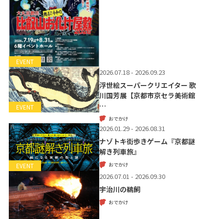
EVENT
2026.07.18 - 2026.09.23
浮世絵スーパークリエイター 歌
川国芳展【京都市京セラ美術館
…
EVENT
おでかけ
2026.01.29 - 2026.08.31
ナゾトキ街歩きゲーム『京都謎
解き列車旅』
おでかけ
EVENT
2026.07.01 - 2026.09.30
宇治川の鵜飼
おでかけ