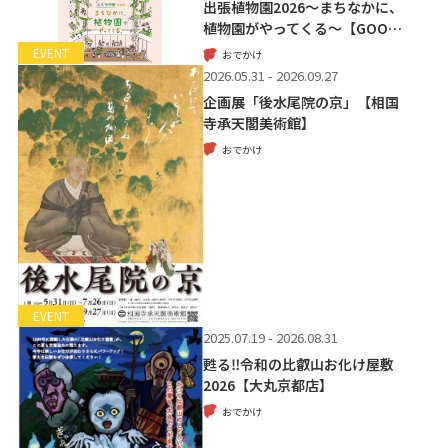
出張植物園2026～まちなかに、
植物園がやってくる～【GOO…
EVENT
おでかけ
2026.05.31 - 2026.09.27
企画展「後水尾院の京」【相国
寺承天閣美術館】
おでかけ
EVENT
2025.07.19 - 2026.08.31
甦る‼令和の比叡山お化け屋敷
2026【大丸京都店】
おでかけ