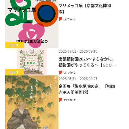
マリメッコ展【京都文化博物
館】
おでかけ
EVENT
2026.07.01 - 2026.09.30
出張植物園2026～まちなかに、
植物園がやってくる～【GOO…
EVENT
おでかけ
2026.05.31 - 2026.09.27
企画展「後水尾院の京」【相国
寺承天閣美術館】
おでかけ