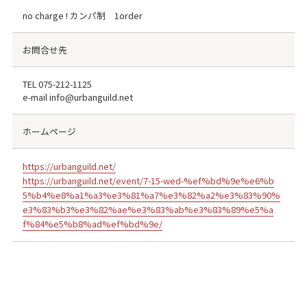
no charge ! カンパ制 1order
お問合せ先
TEL
075-212-1125
e-mail info@urbanguild.net
ホームページ
https://urbanguild.net/
https://urbanguild.net/event/7-15-wed-%ef%bd%9e%e6%b
5%b4%e8%a1%a3%e3%81%a7%e3%82%a2%e3%83%90%
e3%83%b3%e3%82%ae%e3%83%ab%e3%83%89%e5%a
f%84%e5%b8%ad%ef%bd%9e/