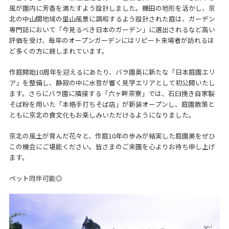
風が園内に芳香を満たすよう設計しました。棚田の地形を活かし、京
北の中山間地域の里山風景に調和するよう設計された庭は、ガーデン
専門誌において「今見るべき日本のガーデン」に選出されるなど高い
評価を受け、毎年のオープンガーデンにはリピート来場者が訪れるほ
ど多くの方に親しまれています。
作庭開始10周年を迎えるにあたり、バラ園奥に新たな「日本庭園エリ
ア」を整備し、静寂の中に水音が響く見学エリアとして初公開いたし
ます。さらにバラ園に隣接する「六ヶ畔茶寮」では、石臼挽き自家製
そば粉を用いた「本格手打ちそば店」が新装オープンし、庭園散策と
ともに京北の食文化もお楽しみいただけるようになりました。
京北の風土が育んだ花々と、作庭10年の歩みが結実した庭園美をぜひ
この機会にご堪能ください。皆さまのご来園を心よりお待ち申し上げ
ます。
ペット同伴可能◎