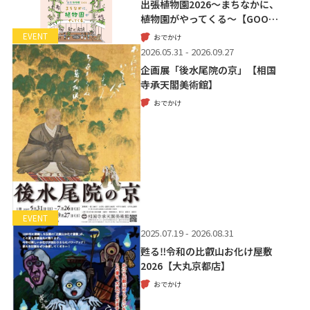
出張植物園2026～まちなかに、
植物園がやってくる～【GOO…
EVENT
おでかけ
2026.05.31 - 2026.09.27
企画展「後水尾院の京」【相国
寺承天閣美術館】
おでかけ
EVENT
2025.07.19 - 2026.08.31
甦る‼令和の比叡山お化け屋敷
2026【大丸京都店】
おでかけ