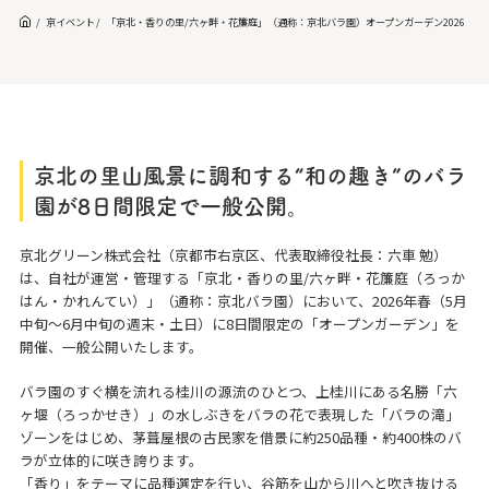
京イベント
「京北・香りの里/六ヶ畔・花簾庭」（通称：京北バラ園）オープンガーデン2026
京北の里山風景に調和する“和の趣き”のバラ
園が8日間限定で一般公開。
京北グリーン株式会社（京都市右京区、代表取締役社長：六車 勉）
は、自社が運営・管理する「京北・香りの里/六ヶ畔・花簾庭（ろっか
はん・かれんてい）」（通称：京北バラ園）において、2026年春（5月
中旬〜6月中旬の週末・土日）に8日間限定の「オープンガーデン」を
開催、一般公開いたします。
バラ園のすぐ横を流れる桂川の源流のひとつ、上桂川にある名勝「六
ヶ堰（ろっかせき）」の水しぶきをバラの花で表現した「バラの滝」
ゾーンをはじめ、茅葺屋根の古民家を借景に約250品種・約400株のバ
ラが立体的に咲き誇ります。
「香り」をテーマに品種選定を行い、谷筋を山から川へと吹き抜ける