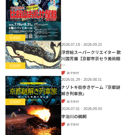
EVENT
2026.07.18 - 2026.09.23
浮世絵スーパークリエイター 歌
川国芳展【京都市京セラ美術館
…
EVENT
おでかけ
2026.01.29 - 2026.08.31
ナゾトキ街歩きゲーム『京都謎
解き列車旅』
おでかけ
EVENT
2026.07.01 - 2026.09.30
宇治川の鵜飼
おでかけ