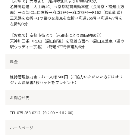
【お車で】大阪より（名神吹田ICより87㎞約90分）
名神高速道「大山崎JC」→京都縦貫自動車道（長岡京・福知山方
面）→園部IC出口左折→府道19号→府道78号→R162（周山街道）
三叉路を右折→1つ目の交差点を左折→府道366号→府道477号を
左折約3分
【お車で】京都市街より（京都南ICより38㎞約60分）
天神川三条→R162（周山街道）を高雄方面へ→周山交差点（道の
駅ウッディー京北）→府道477号直進約6分
料金
維持管理協力金：お一人様 500円（ご協力いただいた方にはオリ
ジナル絵葉書3枚セットをプレゼント）
お問合せ先
TEL
075-853-0212
（9：00-～16：00）
ホームページ