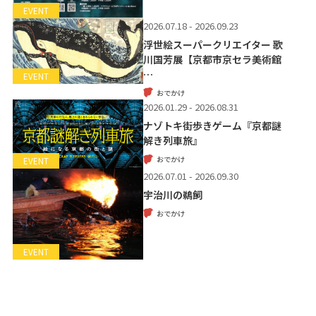
EVENT
2026.07.18 - 2026.09.23
浮世絵スーパークリエイター 歌
川国芳展【京都市京セラ美術館
…
EVENT
おでかけ
2026.01.29 - 2026.08.31
ナゾトキ街歩きゲーム『京都謎
解き列車旅』
おでかけ
EVENT
2026.07.01 - 2026.09.30
宇治川の鵜飼
おでかけ
EVENT