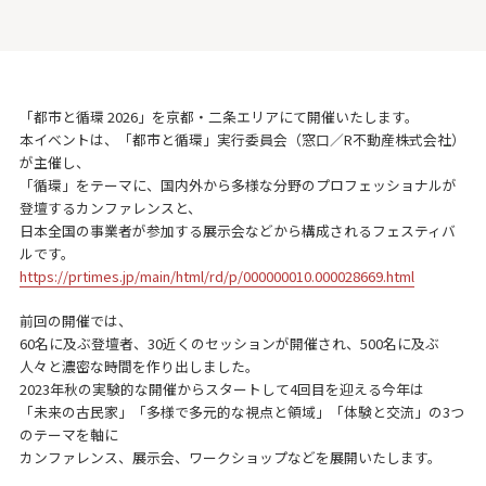
「都市と循環 2026」を京都・二条エリアにて開催いたします。
本イベントは、「都市と循環」実行委員会（窓口／R不動産株式会社）
が主催し、
「循環」をテーマに、国内外から多様な分野のプロフェッショナルが
登壇するカンファレンスと、
日本全国の事業者が参加する展示会などから構成されるフェスティバ
ルです。
https://prtimes.jp/main/html/rd/p/000000010.000028669.html
前回の開催では、
60名に及ぶ登壇者、30近くのセッションが開催され、500名に及ぶ
人々と濃密な時間を作り出しました。
2023年秋の実験的な開催からスタートして4回目を迎える今年は
「未来の古民家」「多様で多元的な視点と領域」「体験と交流」の3つ
のテーマを軸に
カンファレンス、展示会、ワークショップなどを展開いたします。