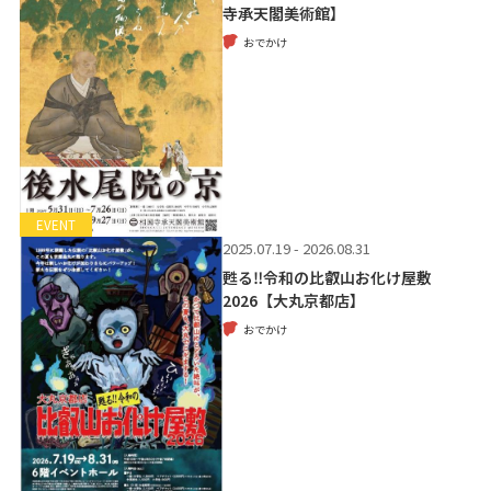
寺承天閣美術館】
おでかけ
EVENT
2025.07.19 - 2026.08.31
甦る‼令和の比叡山お化け屋敷
2026【大丸京都店】
おでかけ