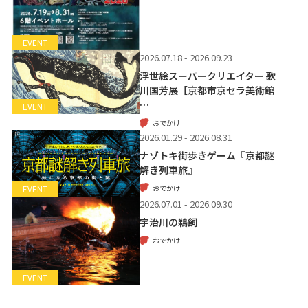
EVENT
2026.07.18 - 2026.09.23
浮世絵スーパークリエイター 歌
川国芳展【京都市京セラ美術館
…
EVENT
おでかけ
2026.01.29 - 2026.08.31
ナゾトキ街歩きゲーム『京都謎
解き列車旅』
おでかけ
EVENT
2026.07.01 - 2026.09.30
宇治川の鵜飼
おでかけ
EVENT