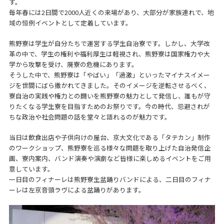
す。
毎年春には2日間で2000人近くの来場があり、大部分が家族連れで、地
域の恒例イベントとして定着しています。
熊野寮は学生が自分たちで運営する学生自治寮です。しかし、大学改
革の中で、学生の権利や福利厚生は軽視され、熊野寮は国家権力や大
学から攻撃を受け、廃寮の危機にあります。
そうした中で、熊野寮は「やばい」「過激」といったマイナスイメー
ジを世間にばら撒かれてきました。そのイメージを逆転させるべく、
寮自治の実践や権力との闘いを熊野寮の魅力として発信し、誰もが守
りたくなる学生寮を目指すためのお祭りです。今の時代、忌避されが
ちな政治や社会問題の話を堂々と語れるのが魅力です。
当日は飲食出店や子供向けの屋台、京大文化である「タテカン」制作
のワークショップ、熊野寮を巡る様々な問題を取り上げた自治発信企
画、寮内案内、バンド演奏や演劇など皆様に楽しめるイベントをご用
意しています。
一日目のフィナーレは熊野寮生盆踊りバンドによる、二日目のフィナ
ーレは左京音頭ラヴによる盆踊りがあります。