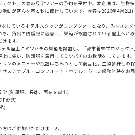
ジェクト」の春の見学ツアーの予約を受付中。本企画は、生物多様
動が盛んな春と秋に催行しています。今春は2026年4月2日(木
話をしているホテルスタッフがコンダクターとなり、みなさまを
のち、貸出の防護服に着替え、巣箱が設置されている屋上へと移
だけます。
にホテル屋上にミツバチの巣箱を設置し、「都市養蜂プロジェク
屋上に集い、防護服を着用してミツバチのお世話をしています。
トランのメニューや瓶詰はちみつとして商品化。生物多様性の
「サステナブル・コンフォート・ホテル」らしい感動体験をお届
学 (防護服、長靴、面布を貸出)
DF形式)
瓶)
の方はご参加いただけません。