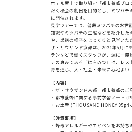
ホテル屋上で取り組む「都市養蜂プロ
だく機会の創出を目的とし、ミツバチの活
に開催されます。
見学ツアーでは、普段ミツバチのお世
知識やミツバチの生態などを紹介した
や、巣箱の様子をじっくりと見学いた
ザ・サウザンド京都は、2021年5月
ランなどで働くスタッフが、週に一度
チの恵みである「はちみつ」は、レス
育を通じ、人・社会・未来に心地よい
【内容】
・ザ・サウザンド京都 都市養蜂のご見
・都市養蜂に関する事前学習ノート (P
・お土産 (THOUSAND HONEY 35g小
【注意事項】
・蜂毒アレルギーやエピペンをお持ち