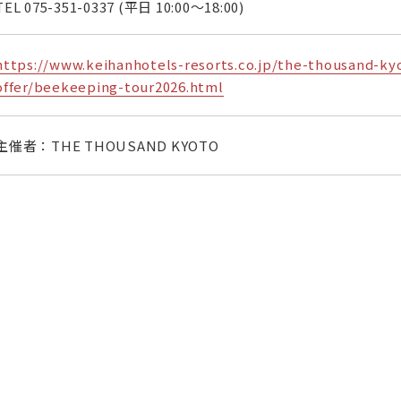
TEL
075-351-0337
(平日 10:00～18:00)
https://www.keihanhotels-resorts.co.jp/the-thousand-ky
offer/beekeeping-tour2026.html
主催者：THE THOUSAND KYOTO