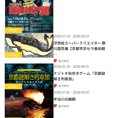
EVENT
2026.07.18 - 2026.09.23
浮世絵スーパークリエイター 歌
川国芳展【京都市京セラ美術館
…
EVENT
おでかけ
2026.01.29 - 2026.08.31
ナゾトキ街歩きゲーム『京都謎
解き列車旅』
おでかけ
EVENT
2026.07.01 - 2026.09.30
宇治川の鵜飼
おでかけ