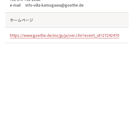
e-mail info-villa-kamogawa@goethe.de
ホームページ
https://www.goethe.de/ins/jp/ja/ver.cfm?event_id=27242470