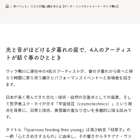
京イベント
スズメが雛に餌を与える【ゲーテ・インスティトゥート・ヴィラ鴨川】
光と音がほどける夕暮れの庭で、4人のアーティス
トが紡ぐ春のひととき
ヴィラ鴨川に滞在中の4名のアーティストが、春の夕暮れから夜へと移
ろう時間に寄り添う展示とパフォーマンスイベントへと来場者を招き
ます。
日本が長く育んできた文化・技術・自然の交差点としての風景、そし
て哲学者ユク・ホイが示す「宇宙技芸（cosmotechnics）」という視
点を背景に、日常と技術、美意識の重なり合いを多層的に探る試みで
す。
タイトル『Sparrows feeding their young』は清少納言『枕草子』の
一節「心ときめきするもの」に由来し、その響きからタチアナ・ヴァ