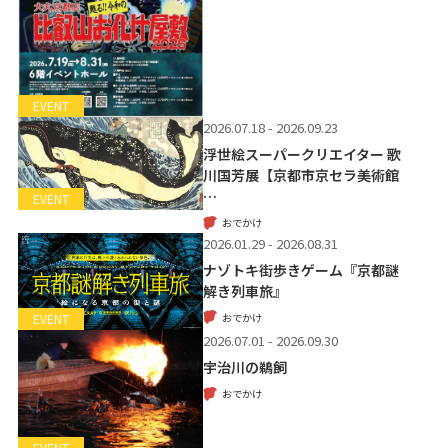
EVENT
2026.07.18 - 2026.09.23
浮世絵スーパークリエイター 歌
川国芳展【京都市京セラ美術館
…
EVENT
おでかけ
2026.01.29 - 2026.08.31
ナゾトキ街歩きゲーム『京都謎
解き列車旅』
おでかけ
EVENT
2026.07.01 - 2026.09.30
宇治川の鵜飼
おでかけ