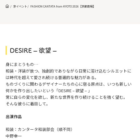
京イベント
FASHION CANTATA from KYOTO 2026【京都劇場】
DESIRE – 欲望 –
身にまとうもの…
和装・洋装が放つ、独創的でありながら日常に溶け込むシルエットに
は時代を超えて愛され続ける普遍的な魅力がある。
ものづくりに関わるデザイナーたちの心に宿る原点は、いつも新しい
何かを作り出したいという「DESIRE – 欲望 – 」
常に自らの変化を欲し、新たな世界を作り続けることを強く望む。
そんな彼らに着目して。
出演作品
和装：カンタータ和装部会（順不同）
中野幸一