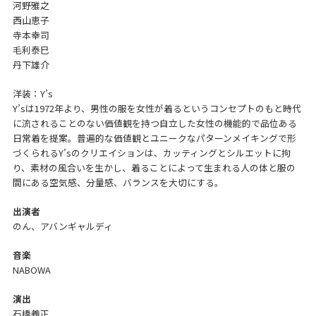
河野雅之
西山恵子
寺本幸司
毛利泰巳
丹下雄介
洋装：Y’s
Y’sは1972年より、男性の服を女性が着るというコンセプトのもと時代
に流されることのない価値観を持つ自立した女性の機能的で品位ある
日常着を提案。普遍的な価値観とユニークなパターンメイキングで形
づくられるY’sのクリエイションは、カッティングとシルエットに拘
り、素材の風合いを生かし、着ることによって生まれる人の体と服の
間にある空気感、分量感、バランスを大切にする。
出演者
のん、アバンギャルディ
音楽
NABOWA
演出
石橋義正