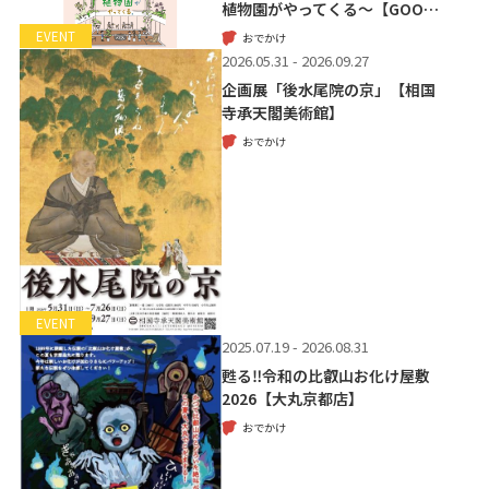
植物園がやってくる～【GOO…
EVENT
おでかけ
2026.05.31 - 2026.09.27
企画展「後水尾院の京」【相国
寺承天閣美術館】
おでかけ
EVENT
2025.07.19 - 2026.08.31
甦る‼令和の比叡山お化け屋敷
2026【大丸京都店】
おでかけ