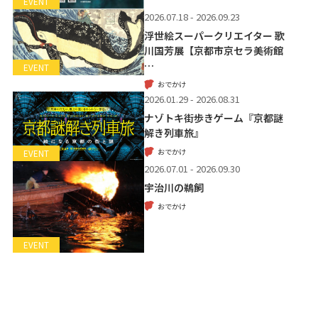
EVENT
2026.07.18 - 2026.09.23
浮世絵スーパークリエイター 歌
川国芳展【京都市京セラ美術館
…
EVENT
おでかけ
2026.01.29 - 2026.08.31
ナゾトキ街歩きゲーム『京都謎
解き列車旅』
おでかけ
EVENT
2026.07.01 - 2026.09.30
宇治川の鵜飼
おでかけ
EVENT